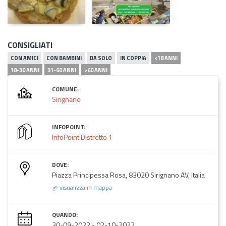
CONSIGLIATI
CON AMICI
CON BAMBINI
DA SOLO
IN COPPIA
<18 ANNI
18-30 ANNI
31-60 ANNI
>60 ANNI
COMUNE:
Sirignano
INFOPOINT:
InfoPoint Distretto 1
DOVE:
Piazza Principessa Rosa, 83020 Sirignano AV, Italia
visualizza in mappa
QUANDO:
30-09-2022
-
02-10-2022