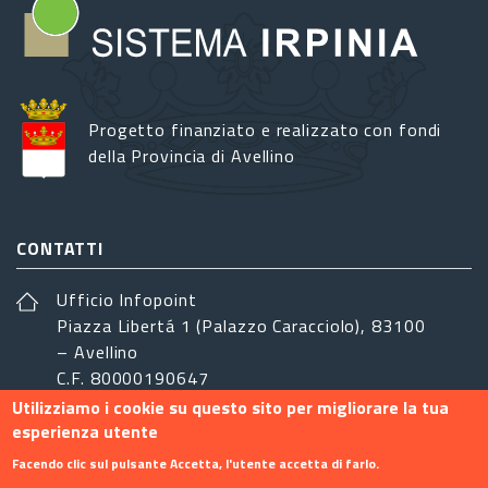
Progetto finanziato e realizzato con fondi
della Provincia di Avellino
CONTATTI
Ufficio Infopoint
Piazza Libertá 1 (Palazzo Caracciolo), 83100
– Avellino
C.F. 80000190647
Utilizziamo i cookie su questo sito per migliorare la tua
sistemairpinia@provincia.avellino.it
esperienza utente
SEGUICI
Facendo clic sul pulsante Accetta, l'utente accetta di farlo.