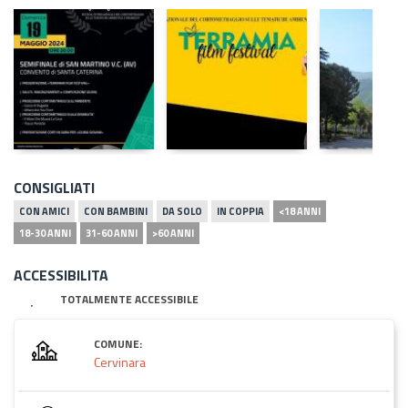
CONSIGLIATI
CON AMICI
CON BAMBINI
DA SOLO
IN COPPIA
<18 ANNI
18-30 ANNI
31-60 ANNI
>60 ANNI
ACCESSIBILITA
TOTALMENTE ACCESSIBILE
COMUNE:
Cervinara