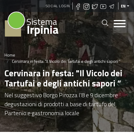
Skip
SOCIAL LOGIN
EN
to
Sistema
main
Irpinia
content
Home
Cervinara in festa: "Il Vicolo dei Tartufai e degli antichi sapori “
Cervinara in festa: "Il Vicolo dei
Tartufai e degli antichi sapori “
Nel suggestivo Borgo Pirozza l'8 e 9 dicembre
degustazioni di prodotti a base di tartufo del
Partenio e gastronomia locale