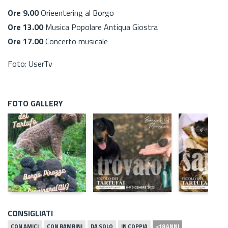
Ore 9.00
Orieentering al Borgo
Ore 13.00
Musica Popolare Antiqua Giostra
Ore 17.00
Concerto musicale
Foto: UserTv
FOTO GALLERY
CONSIGLIATI
CON AMICI
CON BAMBINI
DA SOLO
IN COPPIA
<18 ANNI