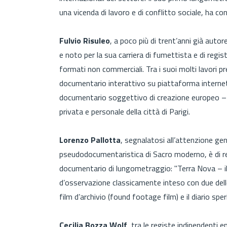
una vicenda di lavoro e di conflitto sociale, ha con
Fulvio Risuleo
, a poco più di trent’anni già auto
e noto per la sua carriera di fumettista e di reg
formati non commerciali. Tra i suoi molti lavori pre
documentario interattivo su piattaforma internet
documentario soggettivo di creazione europeo – i
privata e personale della città di Parigi.
Lorenzo Pallotta
, segnalatosi all’attenzione gene
pseudodocumentaristica di Sacro moderno, è di re
documentario di lungometraggio: "Terra Nova – il
d’osservazione classicamente inteso con due dell
film d’archivio (found footage film) e il diario spe
Cecilia Bozza Wolf
, tra le registe indipendenti e