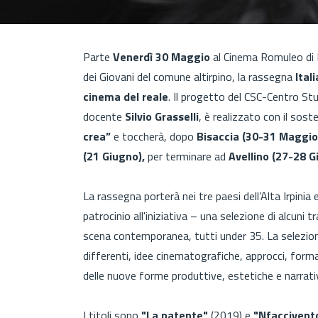
Parte
Venerdì 30 Maggio
al Cinema Romuleo di 
dei Giovani del comune altirpino, la rassegna
Ital
cinema del reale
. Il progetto del CSC-Centro Stud
docente
Silvio Grasselli
, è realizzato con il sos
crea”
e toccherà, dopo
Bisaccia (30-31 Maggio
(21 Giugno),
per terminare ad
Avellino (27-28 G
La rassegna porterà nei tre paesi dell’Alta Irpini
patrocinio all'iniziativa – una selezione di alcuni 
scena contemporanea, tutti under 35. La selezione 
differenti, idee cinematografiche, approcci, form
delle nuove forme produttive, estetiche e narrati
I titoli sono
"La patente"
(2019) e
"Nfaccivent