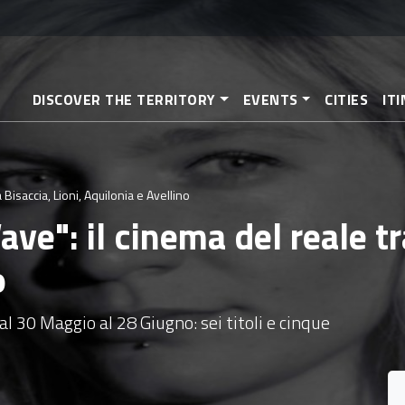
Skip
to
main
content
DISCOVER THE TERRITORY
EVENTS
CITIES
IT
Bisaccia, Lioni, Aquilonia e Avellino
e": il cinema del reale tra
o
al 30 Maggio al 28 Giugno: sei titoli e cinque