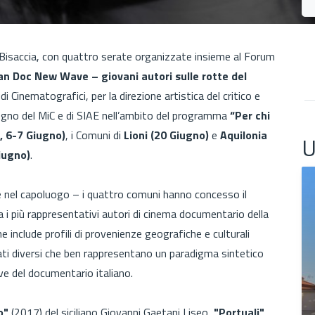
Bisaccia, con quattro serate organizzate insieme al Forum
ian Doc New Wave – giovani autori sulle rotte del
i Cinematografici, per la direzione artistica del critico e
tegno del MiC e di SIAE nell’ambito del programma
“Per chi
, 6-7 Giugno)
, i Comuni di
Lioni (20 Giugno)
e
Aquilonia
U
iugno)
.
a e nel capoluogo – i quattro comuni hanno concesso il
tra i più rappresentativi autori di cinema documentario della
include profili di provenienze geografiche e culturali
ati diversi che ben rappresentano un paradigma sintetico
ve del documentario italiano.
o"
(2017) del siciliano Giovanni Gaetani Liseo,
"Portuali"