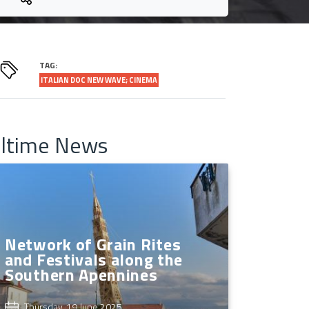
TAG:
ITALIAN DOC NEW WAVE; CINEMA
ltime News
Network of Grain Rites
and Festivals along the
Southern Apennines
Thursday, 19 June 2025