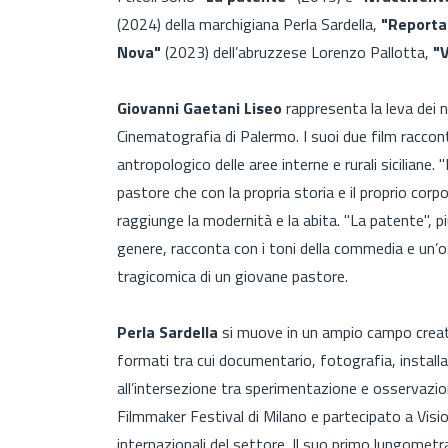
(2024) della marchigiana Perla Sardella,
"Reporta
Nova"
(2023) dell’abruzzese Lorenzo Pallotta,
"
Giovanni Gaetani Liseo
rappresenta la leva dei 
Cinematografia di Palermo. I suoi due film raccont
antropologico delle aree interne e rurali siciliane
pastore che con la propria storia e il proprio cor
raggiunge la modernità e la abita. "La patente", 
genere, racconta con i toni della commedia e un’
tragicomica di un giovane pastore.
Perla Sardella
si muove in un ampio campo creati
formati tra cui documentario, fotografia, install
all’intersezione tra sperimentazione e osservazion
Filmmaker Festival di Milano e partecipato a Visi
internazionali del settore. Il suo primo lungometr