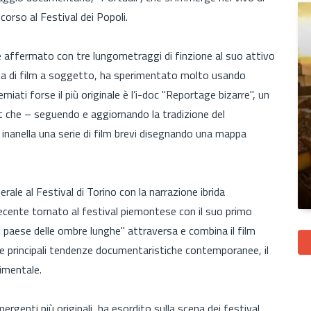
corso al Festival dei Popoli.
re affermato con tre lungometraggi di finzione al suo attivo
ista di film a soggetto, ha sperimentato molto usando
miati forse il più originale è l’i-doc "Reportage bizarre", un
 che – seguendo e aggiornando la tradizione del
nanella una serie di film brevi disegnando una mappa
rale al Festival di Torino con la narrazione ibrida
cente tornato al festival piemontese con il suo primo
 paese delle ombre lunghe" attraversa e combina il film
e principali tendenze documentaristiche contemporanee, il
rimentale.
mergenti più originali, ha esordito sulla scena dei festival