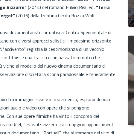
ge Bizzarre"
(2014) del romano Fulvio Risuleo,
"Terra
Vergot"
(2016) della trentina Cecilia Bozza Wolf.
nuovi documentaristi formatisi al Centro Sperimentale di
ano con diversi approcci stilistici il medesimo orizzonte
. "Nfaccivento" registra la testimonianza di un vecchio
po costituisce una traccia di un passato remoto che
più vicino al modello del nuovo cinema documentario di
osservazione discreta la storia paradossale e teneramente
vo tra immagini fisse e in movimento, esplorando vari
azioni audio e video con opere che si pongono
e. Con sue opere filmiche ha vinto il concorso del
ons du Réel, festival svizzero tra i maggiori appuntamenti
aggio documentario, "Portuali", che si immerge nel vivo di