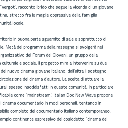
n "Vergot", racconto ibrido che segue la vicenda di un giovane
na, stretto fra le maglie oppressive della famiglia
munità locale.
territorio in buona parte sguarnito di sale e soprattutto di
ale. Metà del programma della rassegna si svolgerà nel
rganizzativo del Forum dei Giovani, un gruppo della
culturale e sociale. Il progetto mira a intervenire su due
 del nuovo cinema giovane italiano, dall’altra il sostegno
 circolazione del cinema d’autore. La scelta di attuare la
turali spesso insoddisfatti in queste comunità, in particolare
ssificabile come “mainstream”. Italian Doc New Wave propone
 il cinema documentario in modi personali, tentando in
sibile completo del documentario italiano contemporaneo,
ù ampio continente espressivo del cosiddetto “cinema del