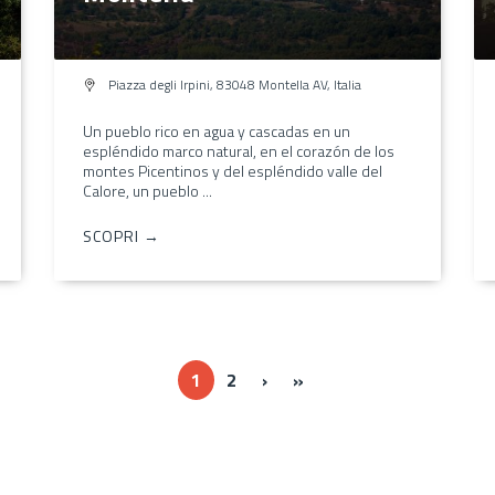
Piazza degli Irpini, 83048 Montella AV, Italia
Un pueblo rico en agua y cascadas en un
espléndido marco natural, en el corazón de los
montes Picentinos y del espléndido valle del
Calore, un pueblo ...
SCOPRI →
››
Ultima »
1
2
›
»