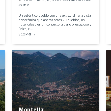
Corso Umberto I, 68, 83040 Castelvetere sul Calore
AV, Italia
Un auténtico pueblo con una extraordinaria vista
panorámica que abarca otros 28 pueblos, un
hotel difuso en un contexto urbano prestigioso y
único, cu...
SCOPRI →
Montella