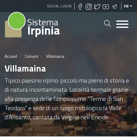
Aller
SOCIAL LOGIN
FR
au
Sistema
contenu
Irpinia
principal
Accueil
Comuni
Villamaina
Villamaina
Tipico paesino irpino: piccolo ma pieno di storia e
di natura incontaminata. Località termale grazie
alla presenza delle famosissime "Terme di San
Teodoro" e sede di un luogo mitologico la Valle
d’Ansanto, cantata da Virgilio nell’Eneide.