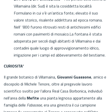
Villamaina (dir. Sud) è sita la cosiddetta località
Formulano in cui v’è un’antica fonte; elevato il suo
valore storico, risalente addirittura ad epoca romana.
Nell’ ‘800 furono ritrovati resti di antichissimi edifici
romani con pavimenti di mosaico.La fontana è stata
adoperata per secoli dagli abitanti di Villamaina e dai
contadini quale luogo di approvvigionamento idrico,
irrigazione per i campi ed abbeveramento del bestiame.
CURIOSITA'
Il grande botanico di Villamaina,
Giovanni Guassone
, amico e
discepolo di Michele Tenore, oltre al pregevole lavoro
scientifico svolto per l’allora Real Casa Borbonica, individuò
nell’area della
Mefite
una pianta legnosa appartenente alla
famiglia delle
Fabaceae
, era una ginestra il cui campione
legnoso fu consegnato al Tenore e conservato nell’Orto