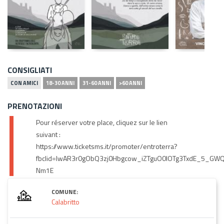
CONSIGLIATI
CON AMICI
18-30 ANNI
31-60 ANNI
>60 ANNI
PRENOTAZIONI
Pour réserver votre place, cliquez sur le lien
suivant :
https://www.ticketsms.it/promoter/entroterra?
fbclid=IwAR3r0gObQ3zj0Hbgcow_iZTguO0IOTg3TxdE_5_GWQJ
Nm1E
COMUNE:
Calabritto