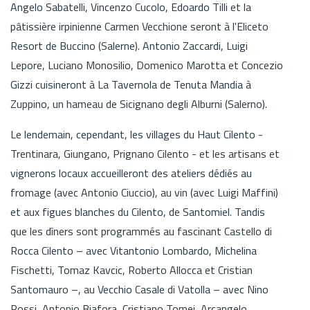
Angelo Sabatelli, Vincenzo Cucolo, Edoardo Tilli et la
pâtissière irpinienne Carmen Vecchione seront à l'Eliceto
Resort de Buccino (Salerne). Antonio Zaccardi, Luigi
Lepore, Luciano Monosilio, Domenico Marotta et Concezio
Gizzi cuisineront à La Tavernola de Tenuta Mandia à
Zuppino, un hameau de Sicignano degli Alburni (Salerno).
Le lendemain, cependant, les villages du Haut Cilento -
Trentinara, Giungano, Prignano Cilento - et les artisans et
vignerons locaux accueilleront des ateliers dédiés au
fromage (avec Antonio Ciuccio), au vin (avec Luigi Maffini)
et aux figues blanches du Cilento, de Santomiel. Tandis
que les dîners sont programmés au fascinant Castello di
Rocca Cilento – avec Vitantonio Lombardo, Michelina
Fischetti, Tomaz Kavcic, Roberto Allocca et Cristian
Santomauro –, au Vecchio Casale di Vatolla – avec Nino
Rossi, Antonio Biafora, Cristiano Tomei, Arcangelo