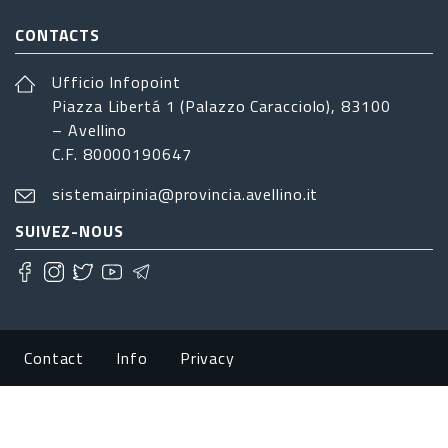
CONTACTS
Ufficio Infopoint
Piazza Libertá 1 (Palazzo Caracciolo), 83100
– Avellino
C.F. 80000190647
sistemairpinia@provincia.avellino.it
SUIVEZ-NOUS
Footer menu
Contact
Info
Privacy