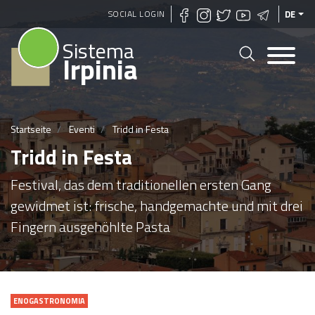
Direkt
SOCIAL LOGIN
DE
zum
Sistema
Inhalt
Irpinia
Startseite
Eventi
Tridd in Festa
Tridd in Festa
Festival, das dem traditionellen ersten Gang
gewidmet ist: frische, handgemachte und mit drei
Fingern ausgehöhlte Pasta
ENOGASTRONOMIA