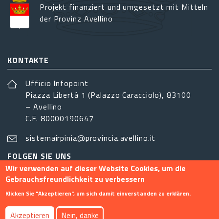
Projekt finanziert und umgesetzt mit Mitteln
der Provinz Avellino
KONTAKTE
Ufficio Infopoint
Piazza Libertá 1 (Palazzo Caracciolo), 83100
– Avellino
C.F. 80000190647
sistemairpinia@provincia.avellino.it
FOLGEN SIE UNS
Wir verwenden auf dieser Website Cookies, um die
Gebrauchsfreundlichkeit zu verbessern
Klicken Sie "Akzeptieren", um sich damit einverstanden zu erklären.
Footer menu
Akzeptieren
Nein, danke
Info
Kontakt
Privacy