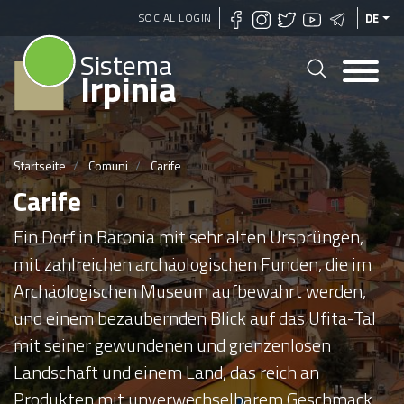
Direkt
SOCIAL LOGIN
DE
zum
Sistema
Inhalt
Irpinia
Startseite
Comuni
Carife
Carife
Ein Dorf in Baronia mit sehr alten Ursprüngen,
mit zahlreichen archäologischen Funden, die im
Archäologischen Museum aufbewahrt werden,
und einem bezaubernden Blick auf das Ufita-Tal
mit seiner gewundenen und grenzenlosen
Landschaft und einem Land, das reich an
Produkten mit unverwechselbarem Geschmack