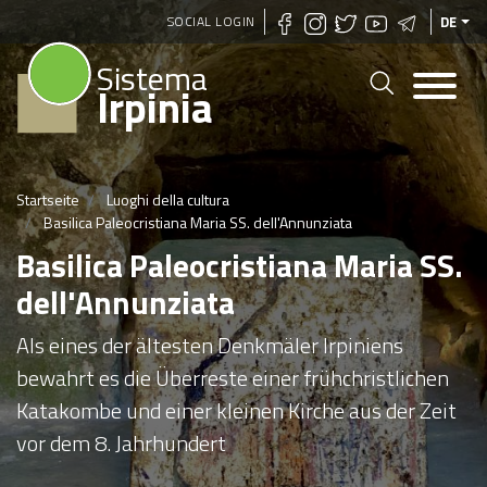
Direkt
SOCIAL LOGIN
DE
zum
Sistema
Inhalt
Irpinia
Startseite
Luoghi della cultura
Basilica Paleocristiana Maria SS. dell'Annunziata
Basilica Paleocristiana Maria SS.
dell'Annunziata
Als eines der ältesten Denkmäler Irpiniens
bewahrt es die Überreste einer frühchristlichen
Katakombe und einer kleinen Kirche aus der Zeit
vor dem 8. Jahrhundert