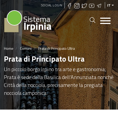
Salta
SOCIAL LOGIN
IT
al
Sistema
contenuto
Irpinia
principale
Home
Comuni
Prata di Principato Ultra
Prata di Principato Ultra
Un piccolo borgo irpino tra arte e gastronomia;
Prata è sede della Basilica dell'Annunziata nonché
Città della nocciola, precisamente la pregiata
nocciola camponica.