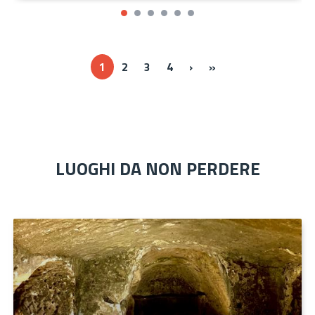
Next ›
Last »
1
2
3
4
›
»
LUOGHI DA NON PERDERE