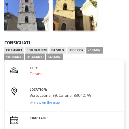
CONSIGLIATI
CON AMICI
CON BAMBINI
DA SOLO
IN COPPIA
<18 ANNI
18-30 ANNI
31-60 ANNI
>60 ANNI
CITY:
Cairano
LOCATION:
Via S. Leone, 99, Cairano, 83040, AV
view on the map
TIMETABLE: