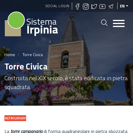
Skip
SOCIAL LOGIN
EN
to
Sistema
main
Irpinia
content
Home
Torre Civica
Torre Civica
Costruita nel XIX secolo, è stata edificata in pietra
squadrata
ALTRI LUOGHI
La
torre campanaria
di forma quadrangolare in pietra sbozzata