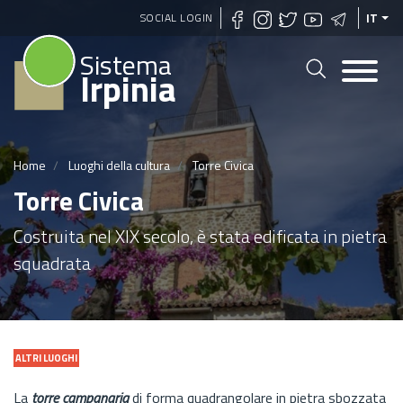
Salta
SOCIAL LOGIN
IT
al
Sistema
contenuto
Irpinia
principale
Home
Luoghi della cultura
Torre Civica
Torre Civica
Costruita nel XIX secolo, è stata edificata in pietra
squadrata
ALTRI LUOGHI
La
torre campanaria
di forma quadrangolare in pietra sbozzata