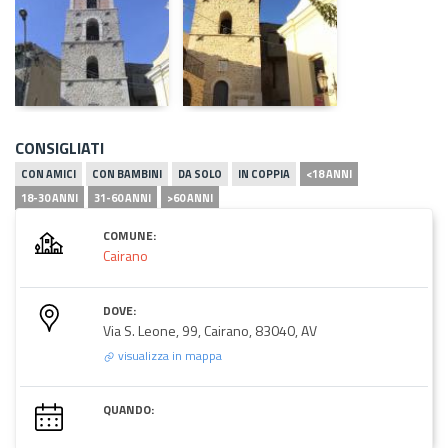
CONSIGLIATI
CON AMICI
CON BAMBINI
DA SOLO
IN COPPIA
<18 ANNI
18-30 ANNI
31-60 ANNI
>60 ANNI
COMUNE:
Cairano
DOVE:
Via S. Leone, 99, Cairano, 83040, AV
visualizza in mappa
QUANDO: