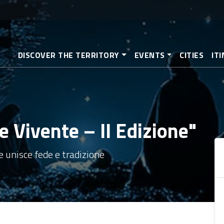
Skip
to
main
content
DISCOVER THE TERRITORY
EVENTS
CITIES
IT
e Vivente – II Edizione"
e unisce fede e tradizione