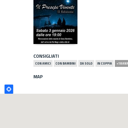
CONSIGLIATI
CON AMICI
CON BAMBINI
DA SOLO
IN COPPIA
<18 AN
MAP
Poligono
GEO