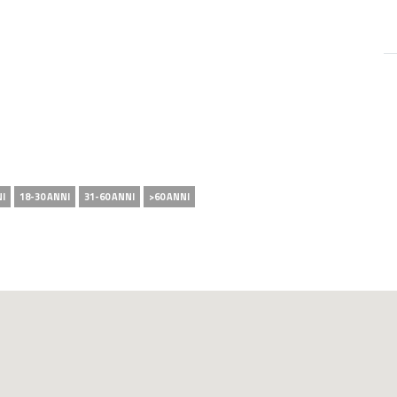
NI
18-30 ANNI
31-60 ANNI
>60 ANNI