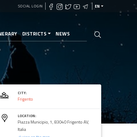
SOCIAL LOGIN
EN
INERARY
DISTRICTS
NEWS
CITY:
Frigento
LOCATION:
Piazza Municipio, 1, 83040 Frigento AV,
Italia
view on the map