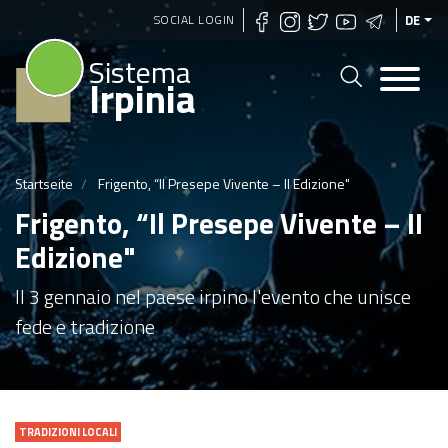
Direkt
SOCIAL LOGIN
DE
zum
Sistema
Inhalt
Irpinia
Startseite
Frigento, “Il Presepe Vivente – II Edizione"
Frigento, “Il Presepe Vivente – II
Edizione"
Il 3 gennaio nel paese irpino l'evento che unisce
fede e tradizione
TRADIZIONI LOCALI