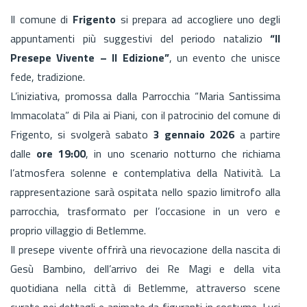
Il comune di
Frigento
si prepara ad accogliere uno degli
appuntamenti più suggestivi del periodo natalizio
“Il
Presepe Vivente – II Edizione”
, un evento che unisce
fede, tradizione.
L’iniziativa, promossa dalla Parrocchia “Maria Santissima
Immacolata” di Pila ai Piani, con il patrocinio del comune di
Frigento, si svolgerà sabato
3 gennaio 2026
a partire
dalle
ore 19:00
, in uno scenario notturno che richiama
l’atmosfera solenne e contemplativa della Natività. La
rappresentazione sarà ospitata nello spazio limitrofo alla
parrocchia, trasformato per l’occasione in un vero e
proprio villaggio di Betlemme.
Il presepe vivente offrirà una rievocazione della nascita di
Gesù Bambino, dell’arrivo dei Re Magi e della vita
quotidiana nella città di Betlemme, attraverso scene
curate nei dettagli e animate da figuranti in costume. Luci