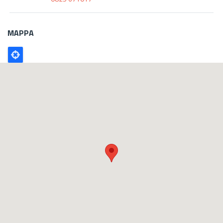
MAPPA
Poligono
GEO