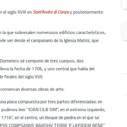
 el siglo XVIII en
Sant'Andre di Conza
y posteriormente
en la que sobresalen numerosos edificios característicos,
ede ver desde el campanario de la Iglesia Matriz, que
an Domenico se compone de tres cuerpos, dos
lleva la fecha de 1706, y uno central que habla del
inales del siglo XVII.
e conservan diversas obras de arte.
 una placa compuesta por tres partes diferenciadas: en
e pudimos leer "IOAN CILB SIM", en el extremo izquierdo,
 1716", en el centro, un bloque de piedra en el que se
SCOPVS COMPSANVS BAROHV TERRE P LAPIDEM BENE"