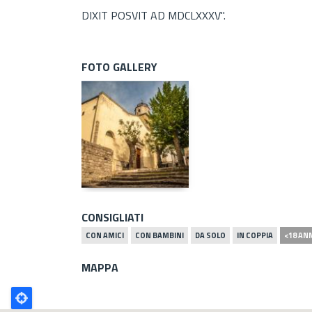
DIXIT POSVIT AD MDCLXXXV".
FOTO GALLERY
CONSIGLIATI
CON AMICI
CON BAMBINI
DA SOLO
IN COPPIA
<18 AN
MAPPA
Poligono
GEO