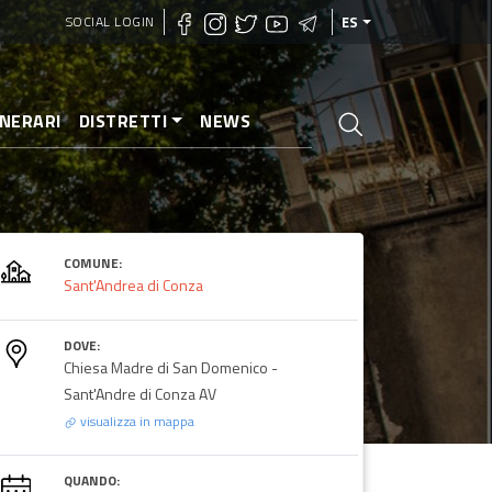
SOCIAL LOGIN
ES
INERARI
DISTRETTI
NEWS
COMUNE:
Sant'Andrea di Conza
DOVE:
Chiesa Madre di San Domenico -
Sant'Andre di Conza AV
visualizza in mappa
QUANDO: