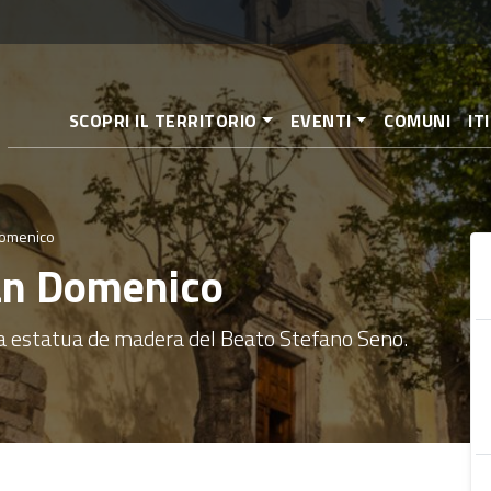
Pasar
al
contenido
principal
SCOPRI IL TERRITORIO
EVENTI
COMUNI
IT
Domenico
San Domenico
ina estatua de madera del Beato Stefano Seno.