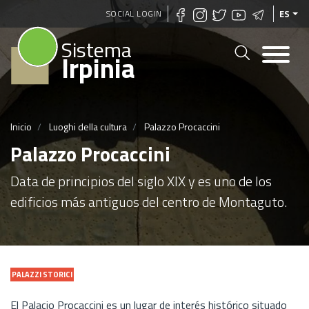
Pasar
SOCIAL LOGIN
ES
al
Sistema
contenido
Irpinia
principal
Inicio
Luoghi della cultura
Palazzo Procaccini
Palazzo Procaccini
Data de principios del siglo XIX y es uno de los
edificios más antiguos del centro de Montaguto.
PALAZZI STORICI
El Palacio Procaccini es un lugar de interés histórico situado