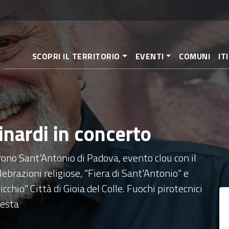
Pasar
al
contenido
principal
SCOPRI IL TERRITORIO
EVENTI
COMUNI
IT
inardi in concerto
rono Sant'Antonio di Padova, evento clou con il
ebrazioni religiose, "Fiera di Sant'Antonio" e
chio" Città di Gioia del Colle. Fuochi pirotecnici
festa