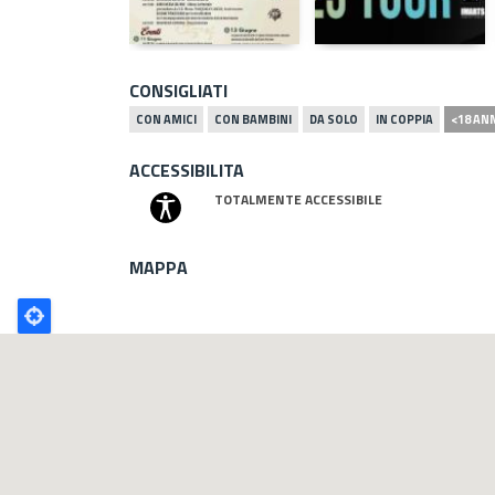
CONSIGLIATI
CON AMICI
CON BAMBINI
DA SOLO
IN COPPIA
<18 AN
ACCESSIBILITA
TOTALMENTE ACCESSIBILE
MAPPA
Poligono
GEO