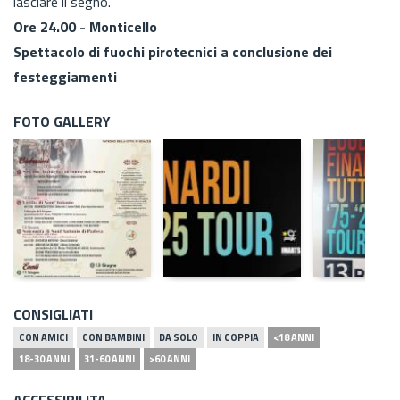
lasciare il segno.
Ore 24.00 - Monticello
Spettacolo di fuochi pirotecnici a conclusione dei
festeggiamenti
FOTO GALLERY
CONSIGLIATI
CON AMICI
CON BAMBINI
DA SOLO
IN COPPIA
<18 ANNI
18-30 ANNI
31-60 ANNI
>60 ANNI
ACCESSIBILITA