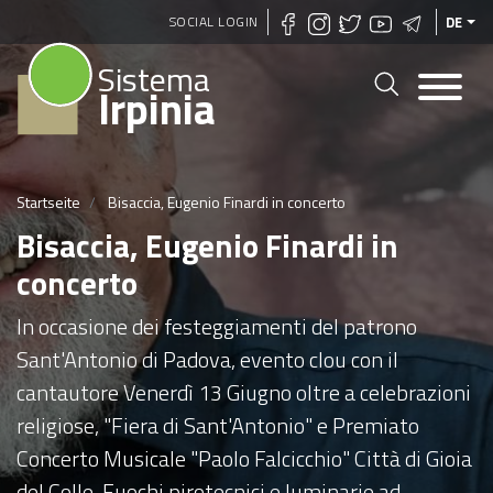
Direkt
SOCIAL LOGIN
DE
zum
Sistema
Inhalt
Irpinia
Startseite
Bisaccia, Eugenio Finardi in concerto
Bisaccia, Eugenio Finardi in
concerto
In occasione dei festeggiamenti del patrono
Sant'Antonio di Padova, evento clou con il
cantautore Venerdì 13 Giugno oltre a celebrazioni
religiose, "Fiera di Sant'Antonio" e Premiato
Concerto Musicale "Paolo Falcicchio" Città di Gioia
del Colle. Fuochi pirotecnici e luminarie ad