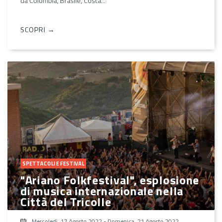
da Colombia, Brasile, Costa...
SCOPRI →
SPETTACOLI E FESTIVAL
"Ariano Folkfestival", esplosione
di musica internazionale nella
Città del Tricolle
Mercoledì, 17 Agosto 2022
-
Domenica, 21 Agosto 2022