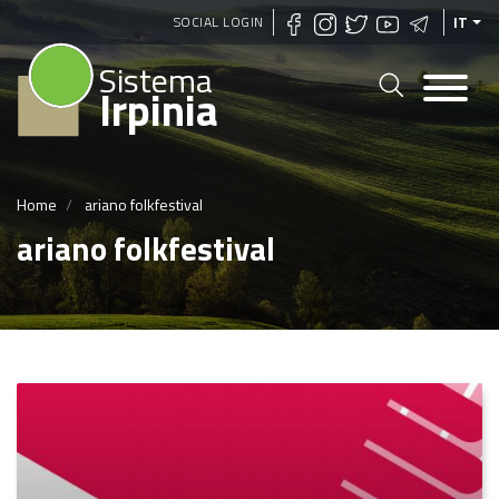
Salta
SOCIAL LOGIN
IT
al
Sistema
contenuto
Irpinia
principale
Home
ariano folkfestival
ariano folkfestival