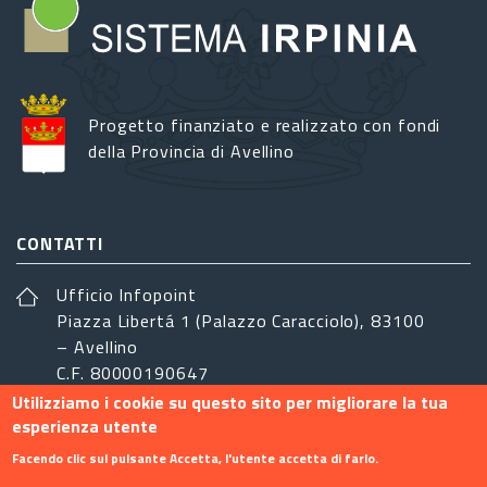
Progetto finanziato e realizzato con fondi
della Provincia di Avellino
CONTATTI
Ufficio Infopoint
Piazza Libertá 1 (Palazzo Caracciolo), 83100
– Avellino
C.F. 80000190647
Utilizziamo i cookie su questo sito per migliorare la tua
sistemairpinia@provincia.avellino.it
esperienza utente
SEGUICI
Facendo clic sul pulsante Accetta, l'utente accetta di farlo.