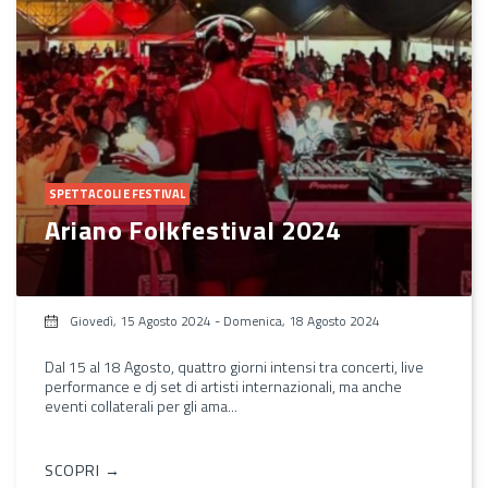
SPETTACOLI E FESTIVAL
Ariano Folkfestival 2024
Giovedì, 15 Agosto 2024
-
Domenica, 18 Agosto 2024
Dal 15 al 18 Agosto, quattro giorni intensi tra concerti, live
performance e dj set di artisti internazionali, ma anche
eventi collaterali per gli ama...
SCOPRI →