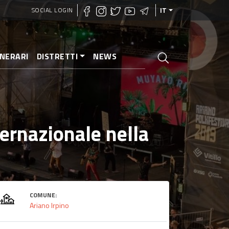
SOCIAL LOGIN
IT
INERARI
DISTRETTI
NEWS
ternazionale nella
COMUNE:
Ariano Irpino