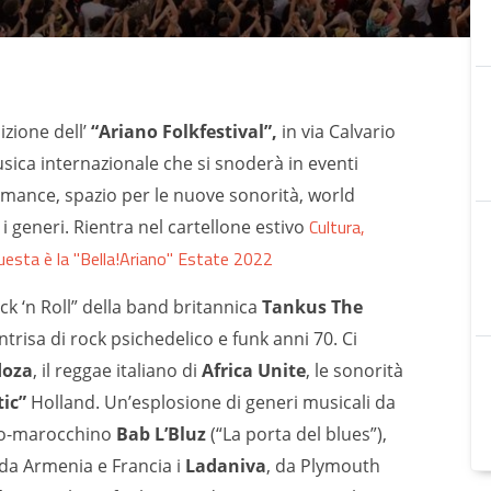
izione dell’
“Ariano Folkfestival”,
in via Calvario
ica internazionale che si snoderà in eventi
formance, spazio per le nuove sonorità, world
Cultura,
 generi. Rientra nel cartellone estivo
questa è la "Bella!Ariano" Estate 2022
k ‘n Roll” della band britannica
Tankus The
intrisa di rock psichedelico e funk anni 70. Ci
doza
, il reggae italiano di
Africa Unite
, le sonorità
ic”
Holland. Un’esplosione di generi musicali da
nco-marocchino
Bab L’Bluz
(“La porta del blues”),
 da Armenia e Francia i
Ladaniva
, da Plymouth