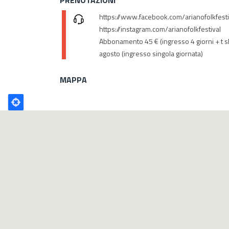
https://www.facebook.com/arianofolkfest
https://instagram.com/arianofolkfestival
Abbonamento 45 € (ingresso 4 giorni + t sh
agosto (ingresso singola giornata)
MAPPA
Poligono
GEO