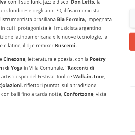
lva
con il suo funk, jazz e disco,
Don Letts,
la
nk londinese degli anni 70, il fisarmonicista
olistrumentista brasiliana
Bia Ferreira
, impegnata
in cui il protagonista è il musicista argentino
izione latinoamericana e le nuove tecnologie, la
 e latine, il dj e remixer
Buscemi.
me
Cinezone
, letteratura e poesia, con la
Poetry
ni di Yoga
in Villa Comunale,
“Racconti di
rtisti ospiti del Festival. Inoltre
Walk-in-Tour
,
k)olazioni
, riflettori puntati sulla tradizione
, con balli fino a tarda notte,
Confortzone
, vista