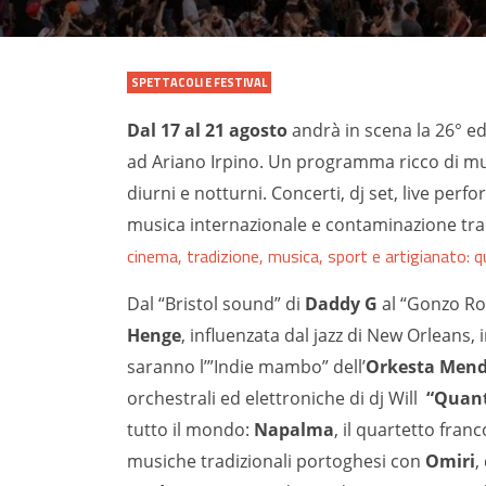
SPETTACOLI E FESTIVAL
Dal 17 al 21 agosto
andrà in scena la 26° ed
ad Ariano Irpino. Un programma ricco di mus
diurni e notturni. Concerti, dj set, live per
musica internazionale e contaminazione tra i
cinema, tradizione, musica, sport e artigianato: 
Dal “Bristol sound” di
Daddy G
al “Gonzo Roc
Henge
, influenzata dal jazz di New Orleans, 
saranno l’”Indie mambo” dell’
Orkesta Men
orchestrali ed elettroniche di dj Will
“Quant
tutto il mondo:
Napalma
, il quartetto fra
musiche tradizionali portoghesi con
Omiri
,