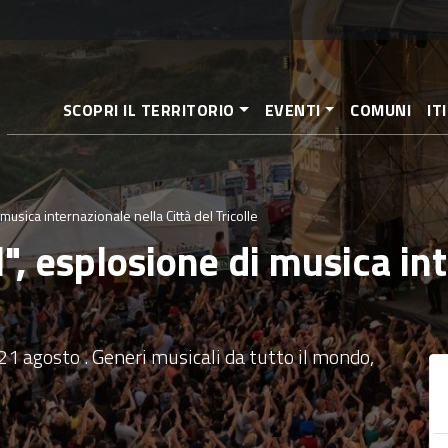
Salta
al
contenuto
principale
SCOPRI IL TERRITORIO
EVENTI
COMUNI
IT
musica internazionale nella Città del Tricolle
l", esplosione di musica in
1 agosto . Generi musicali da tutto il mondo,