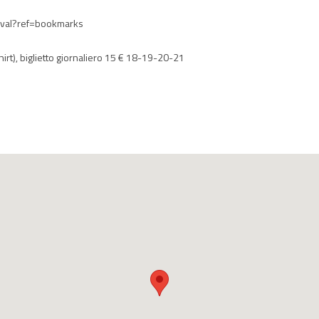
ival?ref=bookmarks
irt), biglietto giornaliero 15 € 18-19-20-21