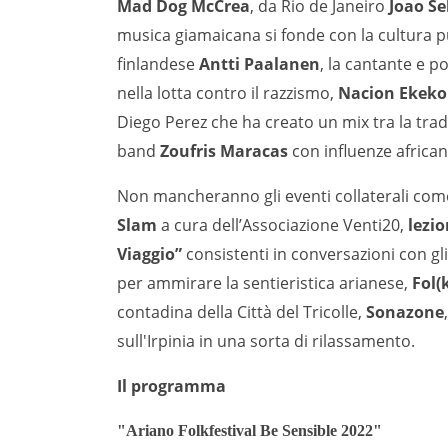
Mad Dog McCrea
, da Rio de Janeiro
Joao Se
musica giamaicana si fonde con la cultura pu
finlandese
Antti Paalanen
, la cantante e p
nella lotta contro il razzismo,
Nacion Ekeko
Diego Perez che ha creato un mix tra la trad
band
Zoufris Maracas
con influenze africane
Non mancheranno gli eventi collaterali co
Slam
a cura dell’Associazione Venti20,
lezio
Viaggio”
consistenti in conversazioni con gli a
per ammirare la sentieristica arianese,
Fol(
contadina della Città del Tricolle,
Sonazone
sull'Irpinia in una sorta di rilassamento.
Il programma
"Ariano Folkfestival Be Sensible 2022"