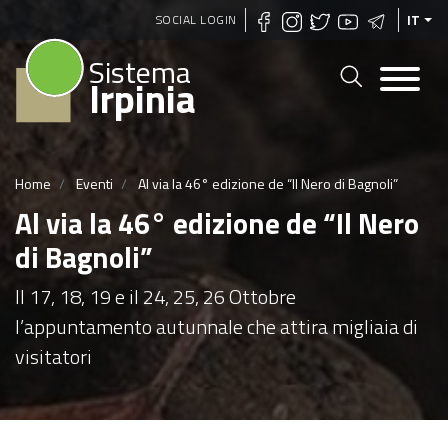
Salta
SOCIAL LOGIN
IT
al
Sistema
contenuto
Irpinia
principale
Home
Eventi
Al via la 46° edizione de “Il Nero di Bagnoli”
Al via la 46° edizione de “Il Nero
di Bagnoli”
Il 17, 18, 19 e il 24, 25, 26 Ottobre
l’appuntamento autunnale che attira migliaia di
visitatori