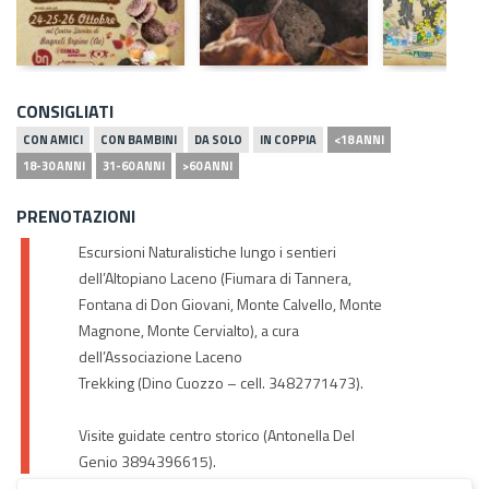
CONSIGLIATI
CON AMICI
CON BAMBINI
DA SOLO
IN COPPIA
<18 ANNI
18-30 ANNI
31-60 ANNI
>60 ANNI
PRENOTAZIONI
Escursioni Naturalistiche lungo i sentieri
dell’Altopiano Laceno (Fiumara di Tannera,
Fontana di Don Giovani, Monte Calvello, Monte
Magnone, Monte Cervialto), a cura
dell’Associazione Laceno
Trekking (Dino Cuozzo – cell. 3482771473).
Visite guidate centro storico (Antonella Del
Genio 3894396615).