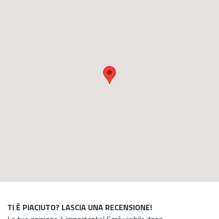
TI È PIACIUTO? LASCIA UNA RECENSIONE!
La tua opinione è importante! Sarà visibile dopo