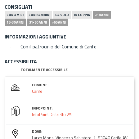
CONSIGLIATI
CON AMICI
CON BAMBINI
DA SOLO
IN COPPIA
<18 ANNI
18-30 ANNI
31-60 ANNI
>60 ANNI
INFORMAZIONI AGGIUNTIVE
Con il patrocinio del Comune di Carife
ACCESSIBILITA
TOTALMENTE ACCESSIBILE
COMUNE:
Carife
INFOPOINT:
InfoPoint Distretto 25
DOVE:
Largo Mons. Vincenzo Salvatore, 1, 83040 Carife AV,