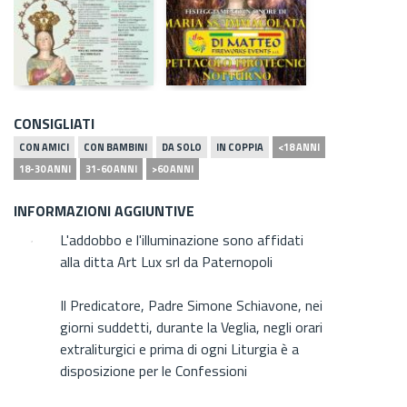
CONSIGLIATI
CON AMICI
CON BAMBINI
DA SOLO
IN COPPIA
<18 ANNI
18-30 ANNI
31-60 ANNI
>60 ANNI
INFORMAZIONI AGGIUNTIVE
L'addobbo e l'illuminazione sono affidati
alla ditta Art Lux srl da Paternopoli
Il Predicatore, Padre Simone Schiavone, nei
giorni suddetti, durante la Veglia, negli orari
extraliturgici e prima di ogni Liturgia è a
disposizione per le Confessioni