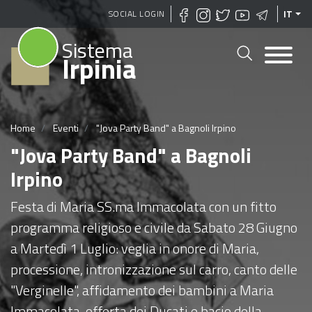
Salta
SOCIAL LOGIN
IT
al
Sistema
contenuto
Irpinia
principale
Home
Eventi
"Jova Party Band" a Bagnoli Irpino
"Jova Party Band" a Bagnoli
Irpino
Festa di Maria SS.ma Immacolata con un fitto
programma religioso e civile da Sabato 28 Giugno
a Martedì 1 Luglio: veglia in onore di Maria,
processione, intronizzazione sul carro, canto delle
"Verginelle", affidamento dei bambini a Maria
Immacolata, offerta dei Ducati e bacio della