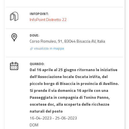
INFOPOINT:
InfoPoint Distretto 22
DOVE:
Corso Romuleo, 91, 83044 Bisaccia AV, Italia
visualizza in mappa
QUANDO:
Dal 16 aprile al 25 giugno ritornano le iniziative
dell'Associazione locale Oscata inVita, del
piccolo borgo di Bisaccia in provincia di Avellino.
Si prende il via domenica 16 aprile con una
Passeggiata in compagnia di Tonino Panno,
oscetese doc, alla scoperta delle ricchezze
naturali del posto
16-04-2023
-
25-06-2023
DOM