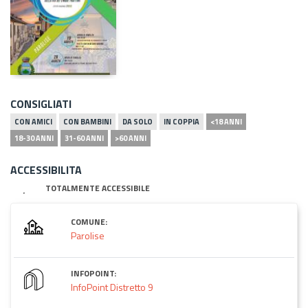
CONSIGLIATI
CON AMICI
CON BAMBINI
DA SOLO
IN COPPIA
<18 ANNI
18-30 ANNI
31-60 ANNI
>60 ANNI
ACCESSIBILITA
TOTALMENTE ACCESSIBILE
COMUNE:
Parolise
INFOPOINT:
InfoPoint Distretto 9