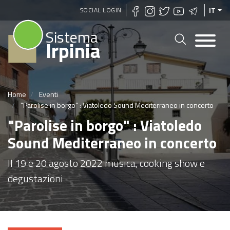
Salta
SOCIAL LOGIN
IT
al
Sistema
contenuto
Irpinia
principale
Home
Eventi
"Parolise in borgo" : Viatoledo Sound Mediterraneo in concerto
"Parolise in borgo" : Viatoledo
Sound Mediterraneo in concerto
Il 19 e 20 agosto 2022 musica, cooking show e
degustazioni