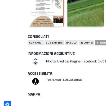
CONSIGLIATI
CON AMICI
CON BAMBINI
DA SOLO
IN COPPIA
<18 AN
INFORMAZIONI AGGIUNTIVE
Photo Credits: Pagine Facebook Out L
ACCESSIBILITA
TOTALMENTE ACCESSIBILE
MAPPA
Poligono