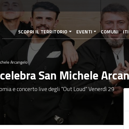
Salta
al
contenuto
principale
SCOPRI IL TERRITORIO
EVENTI
COMUNI
IT
ichele Arcangelo
 celebra San Michele Arca
omia e concerto live degli "Out Loud" Venerdì 29