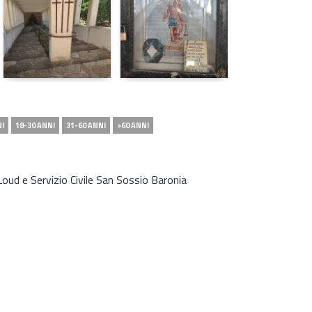
NI
18-30 ANNI
31-60 ANNI
>60 ANNI
oud e Servizio Civile San Sossio Baronia