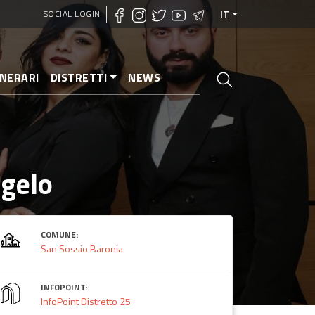
SOCIAL LOGIN
IT
INERARI
DISTRETTI
NEWS
ngelo
COMUNE:
San Sossio Baronia
INFOPOINT:
InfoPoint Distretto 25