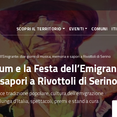
Salta
al
contenuto
principale
SCOPRI IL TERRITORIO
EVENTI
COMUNI
IT
l’Emigrante: due giorni di musica, memoria e sapori a Rivottoli di Serino
m e la Festa dell’Emigrant
apori a Rivottoli di Serin
sce tradizione popolare, cultura dell’emigrazione
lunga d’Italia, spettacoli, premi e stand a cura