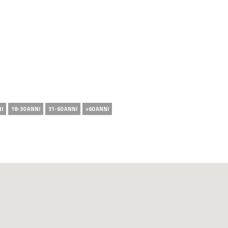
NI
18-30 ANNI
31-60 ANNI
>60 ANNI