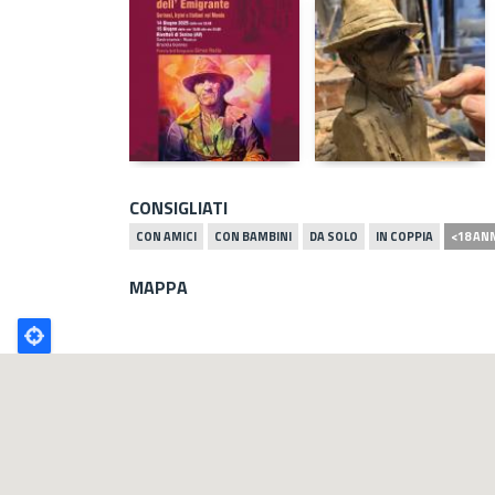
CONSIGLIATI
CON AMICI
CON BAMBINI
DA SOLO
IN COPPIA
<18 AN
MAPPA
Poligono
GEO