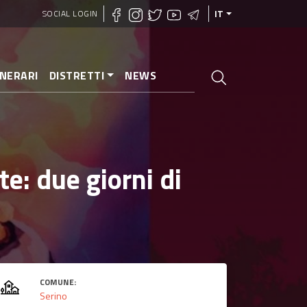
SOCIAL LOGIN
IT
INERARI
DISTRETTI
NEWS
e: due giorni di
o
COMUNE:
Serino