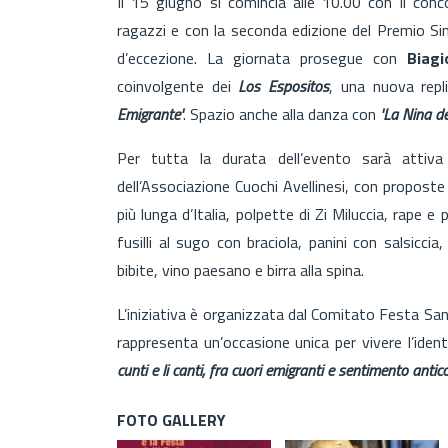
Il 15 giugno si comincia alle 10.00 con il con
ragazzi e con la seconda edizione del Premio S
d’eccezione. La giornata prosegue con
Biagi
coinvolgente dei
Los Espositos
, una nuova repl
Emigrante'
. Spazio anche alla danza con
'La Nina de
Per tutta la durata dell’evento sarà attiva
dell’Associazione Cuochi Avellinesi, con proposte c
più lunga d’Italia, polpette di Zi Miluccia, rape e
fusilli al sugo con braciola, panini con salsic
bibite, vino paesano e birra alla spina.
L’iniziativa è organizzata dal Comitato Festa Sa
rappresenta un’occasione unica per vivere l’iden
cunti e li canti, fra cuori emigranti e sentimento antic
FOTO GALLERY