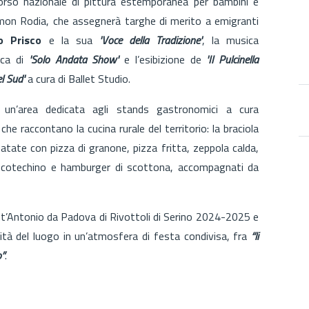
corso nazionale di pittura estemporanea per bambini e
imon Rodia, che assegnerà targhe di merito a emigranti
o Prisco
e la sua
'Voce della Tradizione'
, la musica
ica di
'Solo Andata Show'
e l’esibizione de
'Il Pulcinella
l Sud'
a cura di Ballet Studio.
 un’area dedicata agli stands gastronomici a cura
he raccontano la cucina rurale del territorio: la braciola
 patate con pizza di granone, pizza fritta, zeppola calda,
cia, cotechino e hamburger di scottona, accompagnati da
nt’Antonio da Padova di Rivottoli di Serino 2024-2025 e
tità del luogo in un’atmosfera di festa condivisa, fra
“li
o”
.