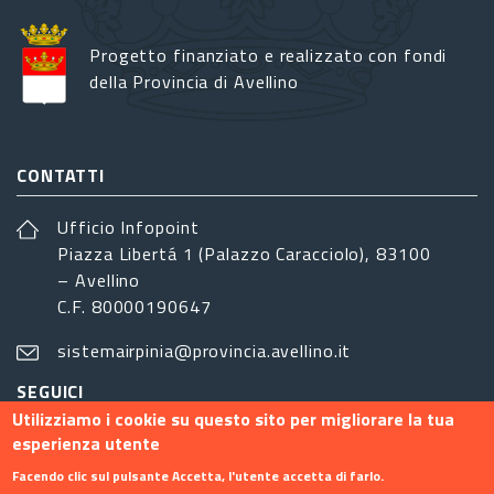
Progetto finanziato e realizzato con fondi
della Provincia di Avellino
CONTATTI
Ufficio Infopoint
Piazza Libertá 1 (Palazzo Caracciolo), 83100
– Avellino
C.F. 80000190647
sistemairpinia@provincia.avellino.it
SEGUICI
Utilizziamo i cookie su questo sito per migliorare la tua
esperienza utente
Facendo clic sul pulsante Accetta, l'utente accetta di farlo.