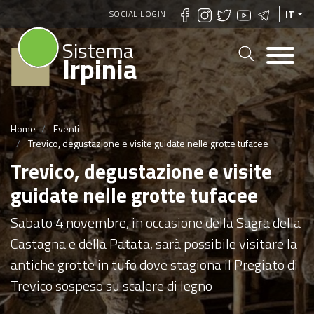
Salta
SOCIAL LOGIN
IT
al
Sistema
contenuto
Irpinia
principale
Home
Eventi
Trevico, degustazione e visite guidate nelle grotte tufacee
Trevico, degustazione e visite
guidate nelle grotte tufacee
Sabato 4 novembre, in occasione della Sagra della
Castagna e della Patata, sarà possibile visitare la
antiche grotte in tufo dove stagiona il Pregiato di
Trevico sospeso su scalere di legno