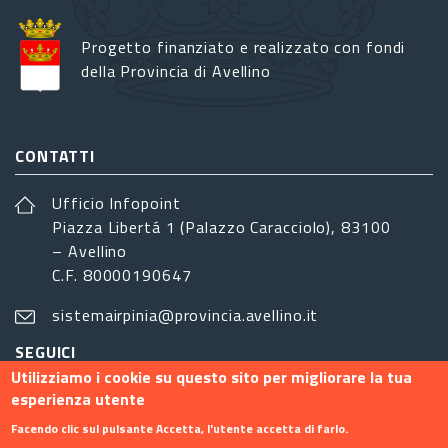
Progetto finanziato e realizzato con fondi
della Provincia di Avellino
CONTATTI
Ufficio Infopoint
Piazza Libertá 1 (Palazzo Caracciolo), 83100
– Avellino
C.F. 80000190647
sistemairpinia@provincia.avellino.it
SEGUICI
Utilizziamo i cookie su questo sito per migliorare la tua
esperienza utente
Facendo clic sul pulsante Accetta, l'utente accetta di farlo.