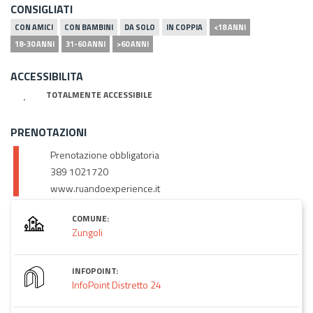
CONSIGLIATI
CON AMICI
CON BAMBINI
DA SOLO
IN COPPIA
<18 ANNI
18-30 ANNI
31-60 ANNI
>60 ANNI
ACCESSIBILITA
TOTALMENTE ACCESSIBILE
PRENOTAZIONI
Prenotazione obbligatoria
389 1021720
www.ruandoexperience.it
COMUNE:
Zungoli
INFOPOINT:
InfoPoint Distretto 24