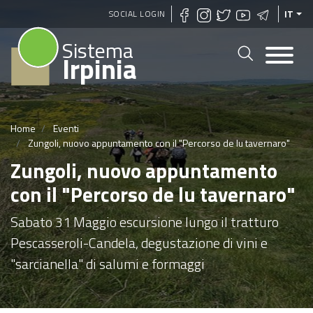
Salta
SOCIAL LOGIN
IT
al
Sistema
contenuto
Irpinia
principale
Home
Eventi
Zungoli, nuovo appuntamento con il "Percorso de lu tavernaro"
Zungoli, nuovo appuntamento
con il "Percorso de lu tavernaro"
Sabato 31 Maggio escursione lungo il tratturo
Pescasseroli-Candela, degustazione di vini e
"sarcianella" di salumi e formaggi