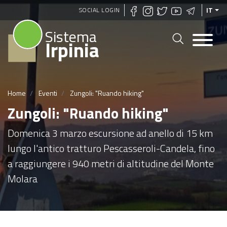
Salta
SOCIAL LOGIN
IT
al
Sistema
contenuto
Irpinia
principale
Home
Eventi
Zungoli: "Ruando hiking"
Zungoli: "Ruando hiking"
Domenica 3 marzo escursione ad anello di 15 km
lungo l'antico tratturo Pescasseroli-Candela, fino
a raggiungere i 940 metri di altitudine del Monte
Molara