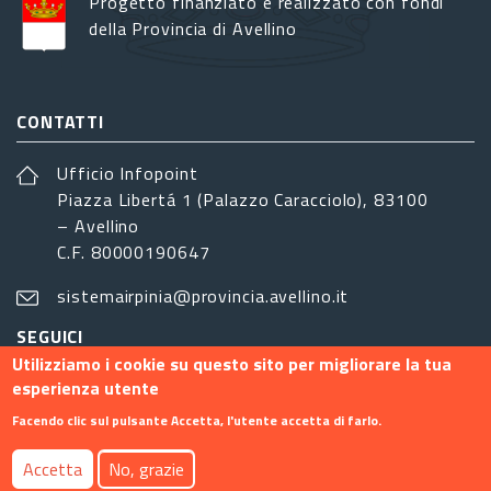
Progetto finanziato e realizzato con fondi
della Provincia di Avellino
CONTATTI
Ufficio Infopoint
Piazza Libertá 1 (Palazzo Caracciolo), 83100
– Avellino
C.F. 80000190647
sistemairpinia@provincia.avellino.it
SEGUICI
Utilizziamo i cookie su questo sito per migliorare la tua
esperienza utente
Facendo clic sul pulsante Accetta, l'utente accetta di farlo.
Footer menu
Accetta
No, grazie
Contatti
Info
Privacy