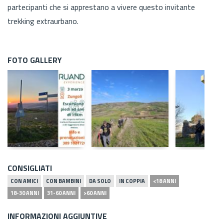
partecipanti che si apprestano a vivere questo invitante
trekking extraurbano.
FOTO GALLERY
CONSIGLIATI
CON AMICI
CON BAMBINI
DA SOLO
IN COPPIA
<18 ANNI
18-30 ANNI
31-60 ANNI
>60 ANNI
INFORMAZIONI AGGIUNTIVE