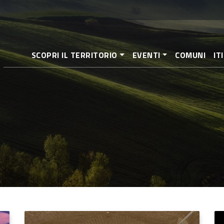
Salta
al
contenuto
principale
SCOPRI IL TERRITORIO
EVENTI
COMUNI
IT