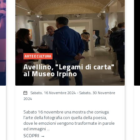
ARTE E CULTURA
Avellino, "Legami di carta"
al Museo Irpino
Sabato, 16 Novembre 2024
-
Sabato, 30 Novembre
2024
Sabato 16 novembre una mostra che coniuga
l'arte della fotografia con quella della poesia,
dove le emozioni vengono trasformate in parole
ed immagini ...
SCOPRI →