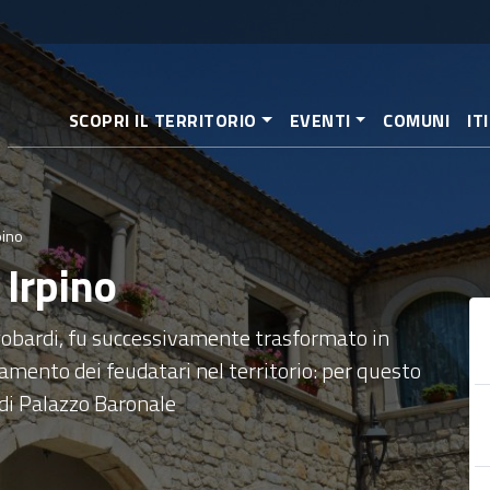
Salta
al
contenuto
principale
SCOPRI IL TERRITORIO
EVENTI
COMUNI
IT
pino
 Irpino
gobardi, fu successivamente trasformato in
iamento dei feudatari nel territorio: per questo
di Palazzo Baronale