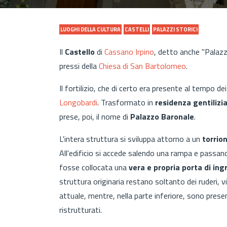
LUOGHI DELLA CULTURA
CASTELLI
PALAZZI STORICI
Il
Castello
di
Cassano Irpino
, detto anche "Palazz
pressi della
Chiesa di San Bartolomeo
.
Il fortilizio, che di certo era presente al tempo de
Longobardi
. Trasformato in
residenza gentilizi
prese, poi, il nome di
Palazzo Baronale
.
L'intera struttura si sviluppa attorno a un
torrio
All'edificio si accede salendo una rampa e passa
fosse collocata una
vera e propria porta di ing
struttura originaria restano soltanto dei ruderi, vis
attuale, mentre, nella parte inferiore, sono pre
ristrutturati.