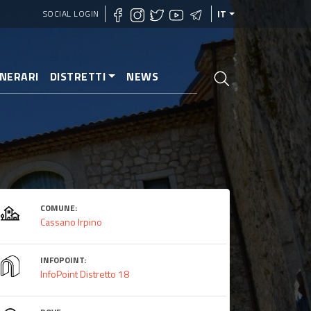
SOCIAL LOGIN
IT
INERARI
DISTRETTI
NEWS
COMUNE:
Cassano Irpino
INFOPOINT:
InfoPoint Distretto 18