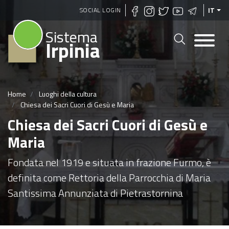
Salta
SOCIAL LOGIN
IT
al
Sistema
contenuto
Irpinia
principale
Home
Luoghi della cultura
Chiesa dei Sacri Cuori di Gesù e Maria
Chiesa dei Sacri Cuori di Gesù e
Maria
Fondata nel 1919 e situata in frazione Furmo, è
definita come Rettoria della Parrocchia di Maria
Santissima Annunziata di Pietrastornina