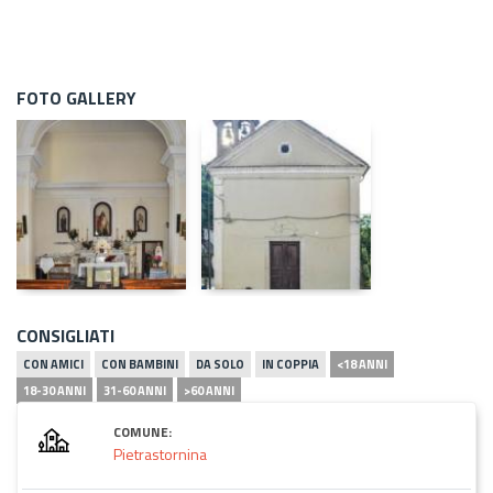
FOTO GALLERY
CONSIGLIATI
CON AMICI
CON BAMBINI
DA SOLO
IN COPPIA
<18 ANNI
18-30 ANNI
31-60 ANNI
>60 ANNI
COMUNE:
Pietrastornina