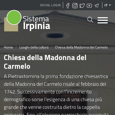
Salta
SOCIAL LOGIN
IT
al
Sistema
contenuto
Irpinia
principale
Home
Luoghi della cultura
Chiesa della Madonna del Carmelo
Chiesa della Madonna del
Carmelo
A Pietrastornina la prima fondazione chiesastica
della Madonna del Carmelo risale al febbraio del
1742. Successivamente con l'incremento
demografico sorse l'esigenza di una chiesa più
grande che venne costruita dietro la cappella
originaria, fino all'elezione parrocchiale avvenuta