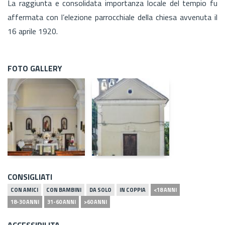
La raggiunta e consolidata importanza locale del tempio fu
affermata con l’elezione parrocchiale della chiesa avvenuta il
16 aprile 1920.
FOTO GALLERY
CONSIGLIATI
CON AMICI
CON BAMBINI
DA SOLO
IN COPPIA
<18 ANNI
18-30 ANNI
31-60 ANNI
>60 ANNI
ACCESSIBILITA