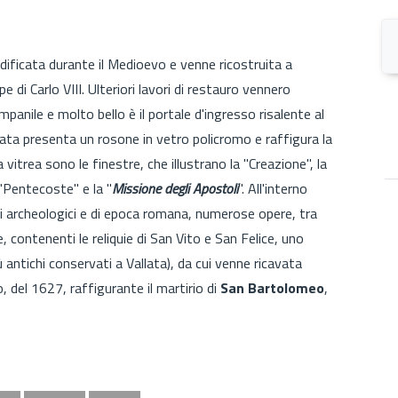
ificata durante il Medioevo e venne ricostruita a
 di Carlo VIII. Ulteriori lavori di restauro vennero
panile e molto bello è il portale d'ingresso risalente al
iata presenta un rosone in vetro policromo e raffigura la
a vitrea sono le finestre, che illustrano la "Creazione", la
a "Pentecoste" e la "
Missione degli Apostoli
". All'interno
ti archeologici e di epoca romana, numerose opere, tra
, contenenti le reliquie di San Vito e San Felice, uno
 antichi conservati a Vallata), da cui venne ricavata
, del 1627, raffigurante il martirio di
San Bartolomeo
,