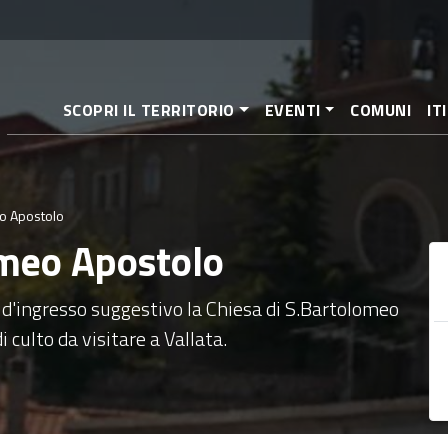
Salta
al
contenuto
principale
SCOPRI IL TERRITORIO
EVENTI
COMUNI
IT
o Apostolo
omeo Apostolo
 d'ingresso suggestivo la Chiesa di S.Bartolomeo
 culto da visitare a Vallata.