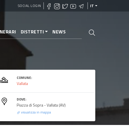
SOCIAL LOGIN
IT
INERARI
DISTRETTI
NEWS
COMUNE:
Vallata
DOVE:
Piazza di Sopra - Vallata (AV)
visualizza in mappa