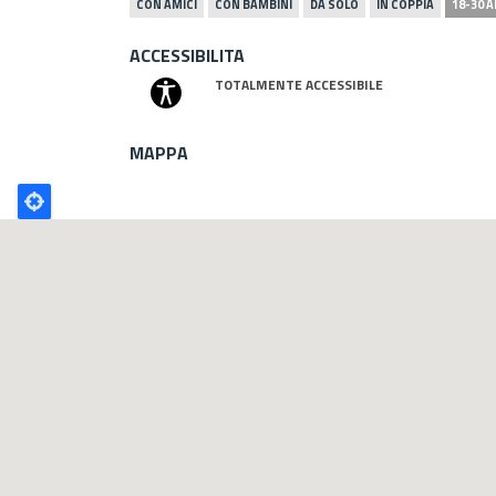
CON AMICI
CON BAMBINI
DA SOLO
IN COPPIA
18-30 A
ACCESSIBILITA
TOTALMENTE ACCESSIBILE
MAPPA
Poligono
GEO