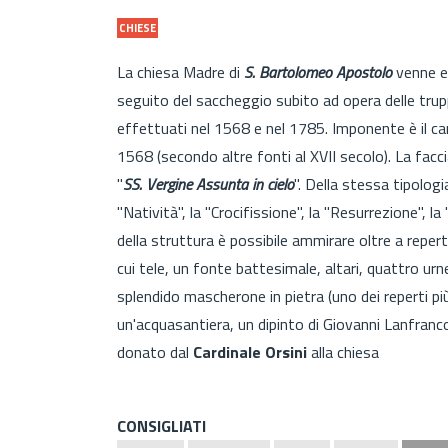
CHIESE
La chiesa Madre di
S. Bartolomeo Apostolo
venne ed
seguito del saccheggio subito ad opera delle truppe
effettuati nel 1568 e nel 1785. Imponente è il cam
1568 (secondo altre fonti al XVII secolo). La facc
"
SS. Vergine Assunta in cielo
". Della stessa tipologi
"Natività", la "Crocifissione", la "Resurrezione", l
della struttura è possibile ammirare oltre a reper
cui tele, un fonte battesimale, altari, quattro urne
splendido mascherone in pietra (uno dei reperti più
un'acquasantiera, un dipinto di Giovanni Lanfranco
donato dal
Cardinale Orsini
alla chiesa
CONSIGLIATI