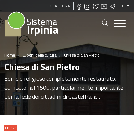
Salta
SOCIAL LOGIN
IT
al
Sistema
contenuto
Irpinia
principale
Home
Luoghi della cultura
Chiesa di San Pietro
Chiesa di San Pietro
Edificio religioso completamente restaurato,
edificato nel 1500, particolarmente importante
per la fede dei cittadini di Castelfranci.
CHIESE