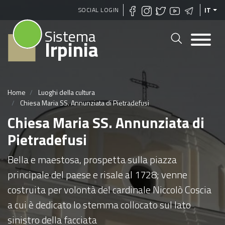
Salta
SOCIAL LOGIN
IT
al
Sistema
contenuto
Irpinia
principale
Home
Luoghi della cultura
Chiesa Maria SS. Annunziata di Pietradefusi
Chiesa Maria SS. Annunziata di
Pietradefusi
Bella e maestosa, prospetta sulla piazza
principale del paese e risale al 1728; venne
costruita per volontà del cardinale Niccolò Coscia
a cui è dedicato lo stemma collocato sul lato
sinistro della facciata