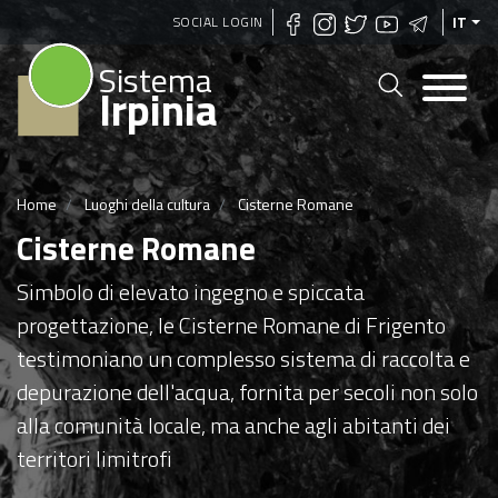
Salta
SOCIAL LOGIN
IT
al
Sistema
contenuto
Irpinia
principale
Home
Luoghi della cultura
Cisterne Romane
Cisterne Romane
Simbolo di elevato ingegno e spiccata
progettazione, le Cisterne Romane di Frigento
testimoniano un complesso sistema di raccolta e
depurazione dell'acqua, fornita per secoli non solo
alla comunità locale, ma anche agli abitanti dei
territori limitrofi