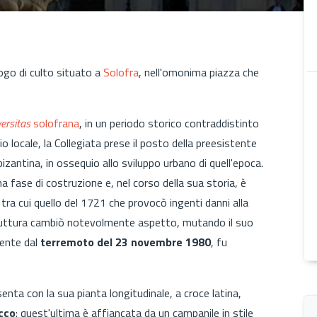
ogo di culto situato a
Solofra
, nell'omonima piazza che
ersitas
solofrana
, in un periodo storico contraddistinto
io locale, la Collegiata prese il posto della preesistente
 bizantina, in ossequio allo sviluppo urbano di quell'epoca.
a fase di costruzione e, nel corso della sua storia, è
 tra cui
quello del 1721 che provocò ingenti danni alla
struttura cambiò notevolmente aspetto, mutando il suo
mente dal
terremoto del 23 novembre 1980
, fu
enta con la sua pianta longitudinale, a croce latina,
cco
: quest'ultima è affiancata da un campanile in stile