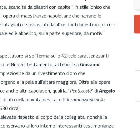
e, scandite da pilastri con capitelli in stile ionico che
li, opera di maestranze napoletane che narrano le
tagliati e sovrastati da altrettanti finestroni, di cui il
ale ed è abbellito, sulla parte superiore, da motivi
lo spettatore si sofferma sulle 42 tele caratterizzanti
ntico e Nuovo Testamento, attribuite a
Giovanni
mpreziosite da un rivestimento d'oro che
'organo e la pala sull'altare maggiore. Oltre alle opere
ce anche altri capolavori, quali la "
Pentecoste
" di
Angelo
ocato nella navata destra, e l'"
Incoronazione della
30 circa).
aelevata rispetto al corpo della collegiata, nonché la
 conservano al loro interno interessanti testimonianze