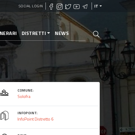
SOCIAL LOGIN
IT
INERARI
DISTRETTI
NEWS
COMUNE:
Solofra
INFOPOINT:
InfoPoint Distretto 6