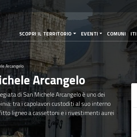
Salta
al
contenuto
principale
SCOPRI IL TERRITORIO
EVENTI
COMUNI
IT
ele Arcangelo
Michele Arcangelo
llegiata di San Michele Arcangelo è uno dei
rpinia: tra i capolavori custoditi al suo interno
fitto ligneo a cassettoni e i rivestimenti aurei