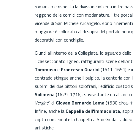
romanico e rispetta la divisione interna in tre navat
reggono delle cornici con modanature. I tre porta
vicende di San Michele Arcangelo, sono finemente in
maggiore è collocato al di sopra del portale princip
decorativi con conchiglie.
Giunti all'interno della Collegiata, lo sguardo del
il cassettonato ligneo, raffiguranti scene dell'A
Tommaso
e
Francesco Guarini
(1611-1651) e i
contraddistingue anche il pulpito, la cantoria con l
sublimi dei due pittori solofrani, l'edificio custodis
Solimena
(1629-1716), sovrastante un altare coll
Vergine
" di
Giovan Bernardo Lama
(1530 circa-16
Infine, anche la
Cappella dell'Immacolata
, sopr
cripta contenente la Cappella a San Giuda Taddeo
artistiche.