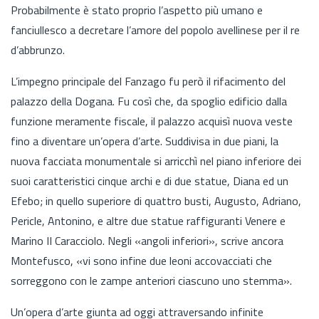
Probabilmente è stato proprio l’aspetto più umano e
fanciullesco a decretare l’amore del popolo avellinese per il re
d’abbrunzo.
L’impegno principale del Fanzago fu però il rifacimento del
palazzo della Dogana. Fu così che, da spoglio edificio dalla
funzione meramente fiscale, il palazzo acquisì nuova veste
fino a diventare un’opera d’arte. Suddivisa in due piani, la
nuova facciata monumentale si arricchì nel piano inferiore dei
suoi caratteristici cinque archi e di due statue, Diana ed un
Efebo; in quello superiore di quattro busti, Augusto, Adriano,
Pericle, Antonino, e altre due statue raffiguranti Venere e
Marino II Caracciolo. Negli «angoli inferiori», scrive ancora
Montefusco, «vi sono infine due leoni accovacciati che
sorreggono con le zampe anteriori ciascuno uno stemma».
Un’opera d’arte giunta ad oggi attraversando infinite