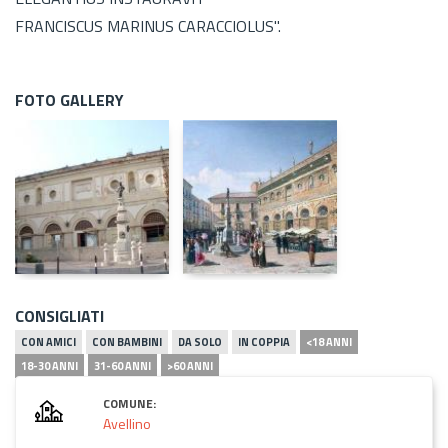
FRANCISCUS MARINUS CARACCIOLUS".
FOTO GALLERY
CONSIGLIATI
CON AMICI
CON BAMBINI
DA SOLO
IN COPPIA
<18 ANNI
18-30 ANNI
31-60 ANNI
>60 ANNI
COMUNE:
Avellino