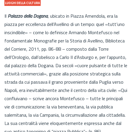
LUOGHI DELLA CULTURA
Il
Palazzo della Dogana
, ubicato in Piazza Amendola, era la
piazza per eccellenza dell’Avellino di un tempo: quel «tutt’uno
inscindibile» – come lo definisce Armando Montefusco nel
fondamentale Monografie per la Storia di Avellino, Biblioteca
del Corriere, 2011, pp. 86-88 – composto dalla Torre
dell’Orologio, dall’obelisco a Carlo II d’Asburgo e, per l’appunto,
dal palazzo della Dogana. Da secoli «cuore pulsante di tutte le
attività commerciali», grazie alla posizione strategica sulla
strada da cui passava il grano proveniente dalla Puglia verso
Napoli, era inevitabilmente anche il centro della vita civile: «Qui
confluivano – scrive ancora Montefusco – tutte le principali
vie di comunicazione: la via beneventana, la via pubblica
salernitana, la via Campania, la circumvallazione alla cittadella.
La sua centralità viene eloquentemente espressa anche dal
suo antico toponimo di “piazza Pubblica”» (p. 86).