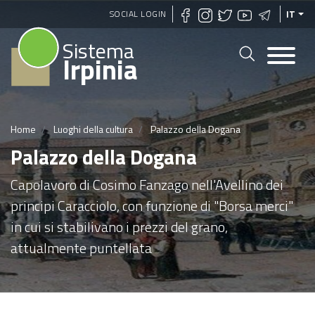
Salta
SOCIAL LOGIN
IT
al
Sistema
contenuto
Irpinia
principale
Home
Luoghi della cultura
Palazzo della Dogana
Palazzo della Dogana
Capolavoro di Cosimo Fanzago nell'Avellino dei
principi Caracciolo, con funzione di "Borsa merci"
in cui si stabilivano i prezzi del grano,
attualmente puntellata