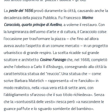
La
peste del 1656
provò duramente la città, causando anche la
decadenza della piazza Pubblica. Fu Francesco
Marino
Caracciolo, quarto principe di Avellino
, a volerne il restauro. Con
la lungimiranza dell’uomo d’arte e di cultura, il Caracciolo colse
l’occasione per trasformare la piazza – che fino ad allora
aveva avuto l’aspetto di un comune mercato – in un progetto
urbanistico di grande respiro. La scelta ricadde sul grande
scultore e architetto
Cosimo Fanzago
che, nel 1668, completò
anche l’obelisco a Carlo II d’Asburgo, consegnando alla città la
caratteristica statua del “reuccio”. Una statua che – come
scrive Barbara Matetich – rappresenta «il re fanciullo» in
modo realistico, nella «sua vera età di sette anni, con
l’abbigliamento sfarzoso che il suo titolo richiedeva». Senza
che la «sontuosità delle vesti» riesca però «a nascondere le
guance paffute e lo sguardo sorridente del bambino».