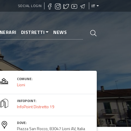
SOCIAL LOGIN
IT
INERARI
DISTRETTI
NEWS
COMUNE:
Lioni
INFOPOINT:
InfoPoint Distretto 19
DOVE:
Piazza San Rocco, 83047 Lioni AV, Italia