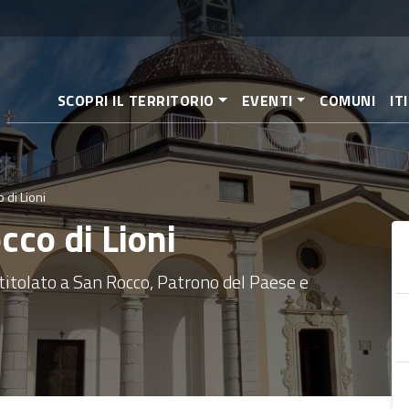
Salta
al
contenuto
principale
SCOPRI IL TERRITORIO
EVENTI
COMUNI
IT
 di Lioni
cco di Lioni
ntitolato a San Rocco, Patrono del Paese e