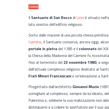
CHIESE
Il
Santuario di San Rocco
di
Lioni
è situato nell'
lato sinistro dell'edificio religioso.
Sorto dalle macerie di una piccola chiesa primitiva
Carmine
, il Santuario conserva, ancora oggi, alcu
portale in pietra
del 1785 e il
colonnato
del XIX
la Chiesa della Madonna del Carmine fu ricostruita
fino al terremoto del
23 novembre 1980
, a seg
dall'attuale complesso religioso dedicato al Sa
Frati Minori Francescani
e un'elevazione a San
Progettato dall’architetto
Giovanni Muzio
(1893-
somigliare al complesso, sempre da lui ideato, de
Palestina e, sebbene la sua realizzazione non abb
distinguersi e a colpire lo spettatore per il suo 