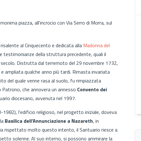
omonima piazza, all'incrocio con Via Serro di Morra, sul
 risalente al Cinquecento e dedicata alla
Madonna del
ne testimonianze della struttura precedente, quali il
 secolo. Distrutta dal terremoto del 29 novembre 1732,
 e ampliata qualche anno più tardi. Rimasta invariata
uito del quale venne rasa al suolo, fu rimpiazzata
nto Patrono, che annovera un annesso
Convento dei
tuario diocesano, avvenuta nel 1997.
1982), l'edificio religioso, nel progetto iniziale, doveva
lla
Basilica dell’Annunciazione a Nazareth
, in
ia rispettato molto questo intento, il Santuario riesce a
aspetto solenne. Al suo interno, si possono ammirare la