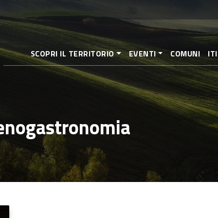
Salta
al
contenuto
principale
SCOPRI IL TERRITORIO
EVENTI
COMUNI
IT
a enogastronomia