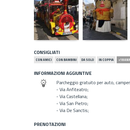
CONSIGLIATI
CON AMICI
CON BAMBINI
DA SOLO
IN COPPIA
<18 AN
INFORMAZIONI AGGIUNTIVE
Parcheggio gratuito per auto, camper,
- Via Anfiteatro;
- Via Castellana;
- Via San Pietro;
- Via De Sanctis;
PRENOTAZIONI