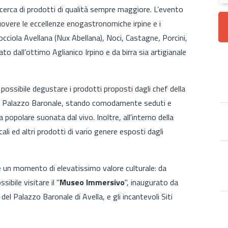
cerca di prodotti di qualità sempre maggiore. L’evento
muovere le eccellenze enogastronomiche irpine e i
 Nocciola Avellana (Nux Abellana), Noci, Castagne, Porcini,
to dall’ottimo Aglianico Irpino e da birra sia artigianale
à possibile degustare i prodotti proposti dagli chef della
al Palazzo Baronale, stando comodamente seduti e
 popolare suonata dal vivo. Inoltre, all'interno della
cali ed altri prodotti di vario genere esposti dagli
he un momento di elevatissimo valore culturale: da
ibile visitare il "
Museo Immersivo
", inaugurato da
el Palazzo Baronale di Avella, e gli incantevoli Siti