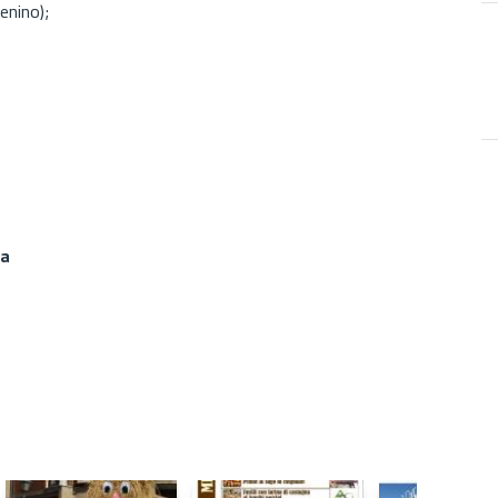
enino);
la