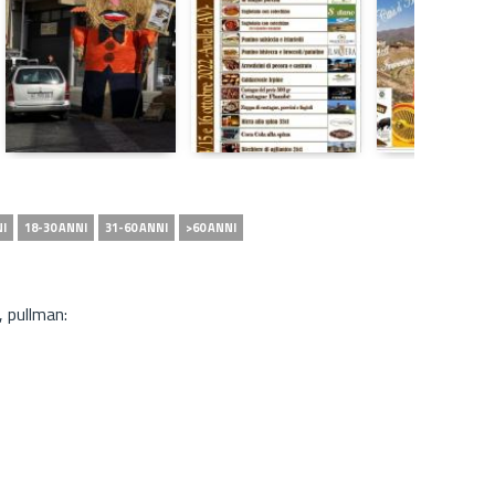
NI
18-30 ANNI
31-60 ANNI
>60 ANNI
 pullman: