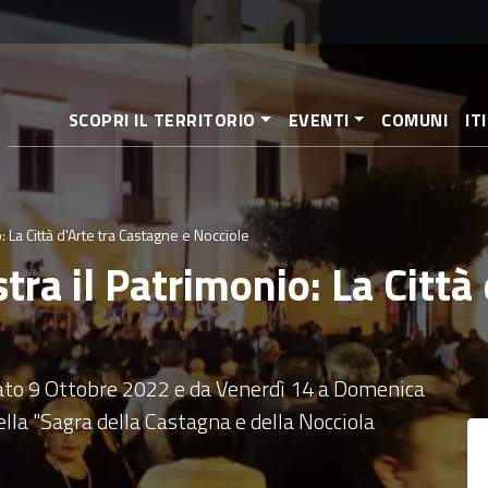
Salta
al
contenuto
principale
SCOPRI IL TERRITORIO
EVENTI
COMUNI
IT
: La Città d'Arte tra Castagne e Nocciole
tra il Patrimonio: La Città
to 9 Ottobre 2022 e da Venerdì 14 a Domenica
lla "Sagra della Castagna e della Nocciola