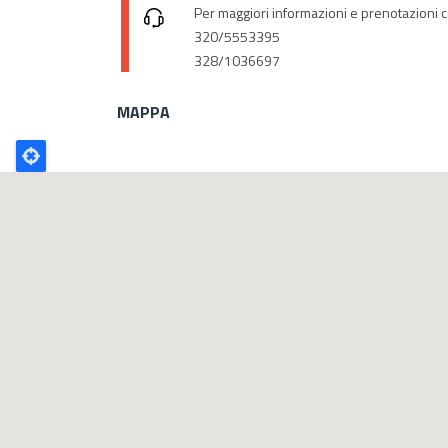
Per maggiori informazioni e prenotazioni co
320/5553395
328/1036697
MAPPA
Poligono
GEO