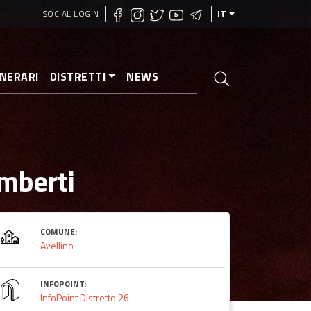
SOCIAL LOGIN
IT
INERARI
DISTRETTI
NEWS
imberti
COMUNE:
Avellino
INFOPOINT:
InfoPoint Distretto 26