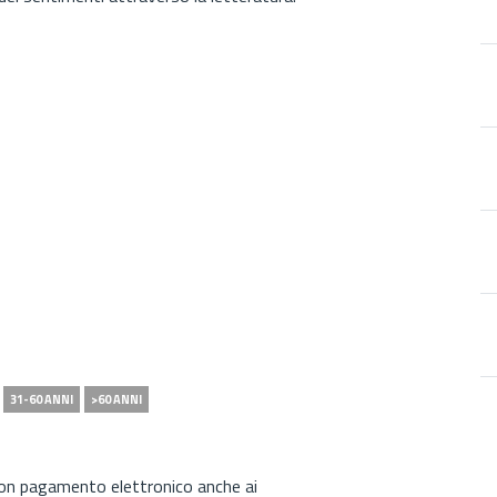
31-60 ANNI
>60 ANNI
 con pagamento elettronico anche ai