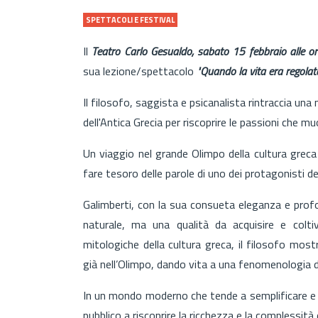
SPETTACOLI E FESTIVAL
Il
Teatro Carlo Gesualdo,
sabato 15 febbraio alle o
sua lezione/spettacolo
"Quando la vita era regolata
Il filosofo, saggista e psicanalista rintraccia una
dell'Antica Grecia per riscoprire le passioni che 
Un viaggio nel grande Olimpo della cultura grec
fare tesoro delle parole di uno dei protagonisti d
Galimberti, con la sua consueta eleganza e prof
naturale, ma una qualità da acquisire e coltiv
mitologiche della cultura greca, il filosofo mos
già nell’Olimpo, dando vita a una fenomenologia d
In un mondo moderno che tende a semplificare e a sv
pubblico a riscoprire la ricchezza e la complessità