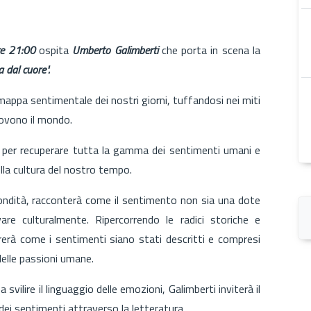
re 21:00
ospita
Umberto Galimberti
che porta in scena la
 dal cuore".
 mappa sentimentale dei nostri giorni, tuffandosi nei miti
muovono il mondo.
a per recuperare tutta la gamma dei sentimenti umani e
ella cultura del nostro tempo.
ondità, racconterà come il sentimento non sia una dote
are culturalmente. Ripercorrendo le radici storiche e
trerà come i sentimenti siano stati descritti e compresi
elle passioni umane.
ilire il linguaggio delle emozioni, Galimberti inviterà il
 dei sentimenti attraverso la letteratura.