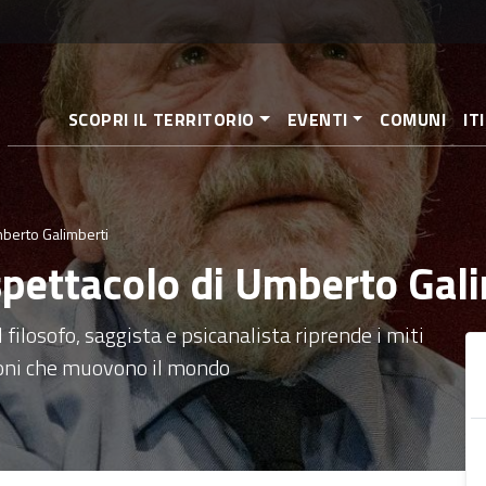
Salta
al
contenuto
principale
SCOPRI IL TERRITORIO
EVENTI
COMUNI
IT
mberto Galimberti
 spettacolo di Umberto Gal
filosofo, saggista e psicanalista riprende i miti
sioni che muovono il mondo