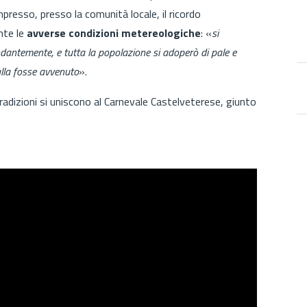
mpresso, presso la comunità locale, il ricordo
nte le
avverse condizioni metereologiche
: «
si
dantemente, e tutta la popolazione si adoperò di pale e
nulla fosse avvenuto
».
tradizioni si uniscono al Carnevale Castelveterese, giunto