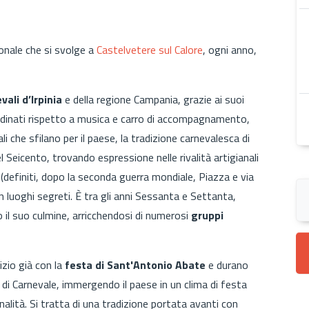
onale che si svolge a
Castelvetere sul Calore
, ogni anno,
vali d’lrpinia
e della regione Campania, grazie ai suoi
rdinati
rispetto a musica e carro di accompagnamento,
ali che sfilano per il paese, la tradizione carnevalesca di
del Seicento, trovando espressione
nelle rivalità artigianali
(definiti, dopo la seconda guerra mondiale, Piazza e via
in luoghi segreti.
È
tra gli anni Sessanta e Settanta,
 il suo culmine, arricchendosi di numerosi
gruppi
izio già
con la
festa di Sant'Antonio Abate
e durano
o di Carnevale, immergendo il paese in un
clima di festa
nalità.
Si tratta di una tradizione portata avanti con