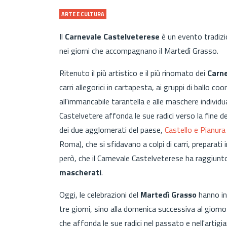
ARTE E CULTURA
Il
Carnevale Castelveterese
è un evento tradizi
nei giorni che accompagnano il Martedì Grasso.
Ritenuto il più artistico e il più rinomato dei
Carne
carri allegorici in cartapesta, ai gruppi di ballo coo
all'immancabile tarantella e alle maschere
individu
Castelvetere affonda le sue radici verso la fine 
dei due agglomerati del paese,
Castello e Pianura
Roma), che si sfidavano a colpi di carri, preparati 
però, che il Carnevale Castelveterese ha raggiunto
mascherati
.
Oggi, le celebrazioni del
Martedì Grasso
hanno in
tre giorni, sino alla domenica successiva al giorn
che affonda le sue radici nel passato e nell'artigia