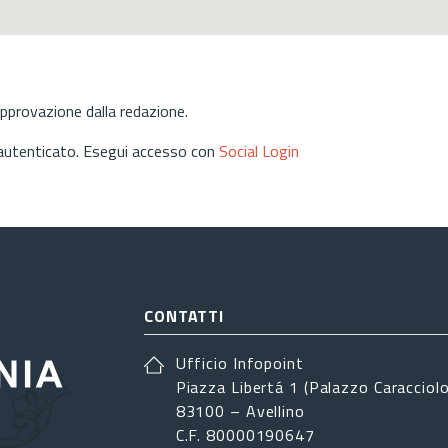
approvazione dalla redazione.
 autenticato. Esegui accesso con
Social Login
CONTATTI
Ufficio Infopoint
Piazza Libertá 1 (Palazzo Caracciolo
83100 – Avellino
C.F. 80000190647