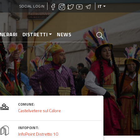
SOCIAL LOGIN
IT
INERARI
DISTRETTI
NEWS
COMUNE:
Castelvetere sul Calore
INFOPOINT:
InfoPoint Distretto 10