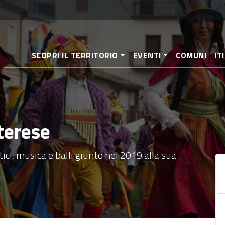
Salta
al
contenuto
principale
SCOPRI IL TERRITORIO
EVENTI
COMUNI
IT
terese
istici, musica e balli giunto nel 2019 alla sua