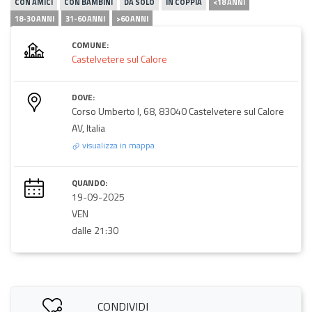
CON AMICI
CON BAMBINI
DA SOLO
IN COPPIA
<18 ANNI
18-30 ANNI
31-60 ANNI
>60 ANNI
COMUNE:
Castelvetere sul Calore
DOVE:
Corso Umberto I, 68, 83040 Castelvetere sul Calore
AV, Italia
visualizza in mappa
QUANDO:
19-09-2025
VEN
dalle 21:30
CONDIVIDI