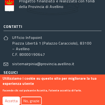
Progetto finanziato e realizzato con fondi
della Provincia di Avellino
CONTATTI
Ufficio Infopoint
Piazza Libertá 1 (Palazzo Caracciolo), 83100
– Avellino
C.F. 80000190647
sistemairpinia@provincia.avellino.it
SEGUICI
Utilizziamo i cookie su questo sito per migliorare la tua
esperienza utente
Facendo clic sul pulsante Accetta, l'utente accetta di farlo.
Footer menu
Accetta
No, grazie
Contatti
Info
Privacy