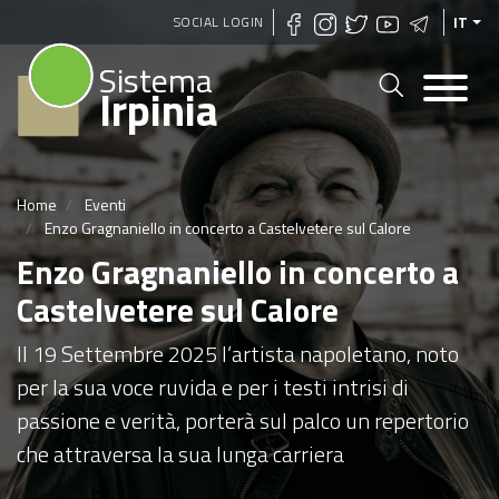
Salta
SOCIAL LOGIN
IT
al
Sistema
contenuto
Irpinia
principale
Home
Eventi
Enzo Gragnaniello in concerto a Castelvetere sul Calore
Enzo Gragnaniello in concerto a
Castelvetere sul Calore
Il 19 Settembre 2025 l’artista napoletano, noto
per la sua voce ruvida e per i testi intrisi di
passione e verità, porterà sul palco un repertorio
che attraversa la sua lunga carriera