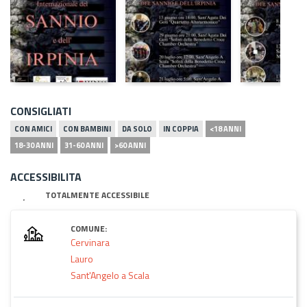
CONSIGLIATI
CON AMICI
CON BAMBINI
DA SOLO
IN COPPIA
<18 ANNI
18-30 ANNI
31-60 ANNI
>60 ANNI
ACCESSIBILITA
TOTALMENTE ACCESSIBILE
COMUNE:
Cervinara
Lauro
Sant'Angelo a Scala