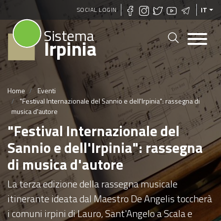
Salta
SOCIAL LOGIN
IT
al
Sistema
contenuto
Irpinia
principale
Home
Eventi
"Festival Internazionale del Sannio e dell'Irpinia": rassegna di
musica d'autore
"Festival Internazionale del
Sannio e dell'Irpinia": rassegna
di musica d'autore
La terza edizione della rassegna musicale
itinerante ideata dal Maestro De Angelis toccherà
i comuni irpini di Lauro, Sant'Angelo a Scala e