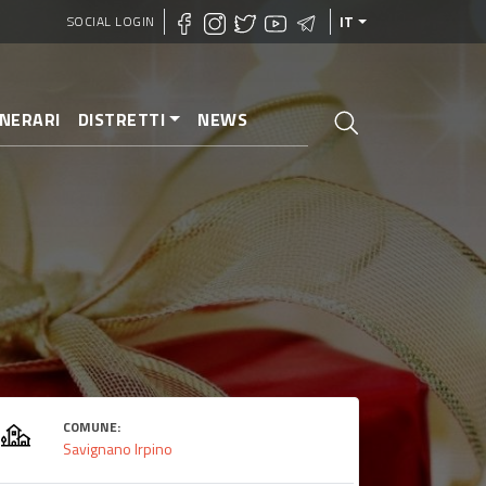
SOCIAL LOGIN
IT
INERARI
DISTRETTI
NEWS
COMUNE:
Savignano Irpino