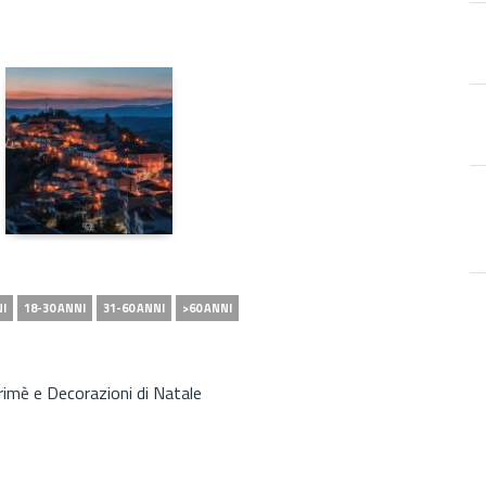
NI
18-30 ANNI
31-60 ANNI
>60 ANNI
imè e Decorazioni di Natale