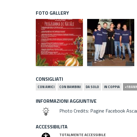
FOTO GALLERY
CONSIGLIATI
CON AMICI
CON BAMBINI
DA SOLO
IN COPPIA
<18 AN
INFORMAZIONI AGGIUNTIVE
Photo Credits: Pagine Facebook Ascar
ACCESSIBILITA
TOTALMENTE ACCESSIBILE