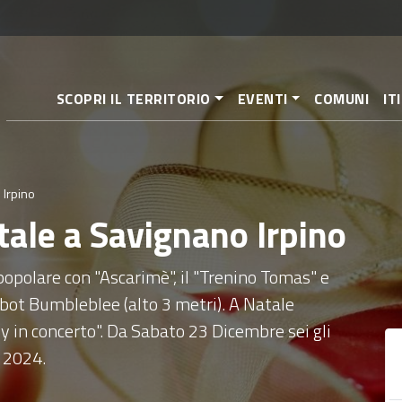
Salta
al
contenuto
principale
SCOPRI IL TERRITORIO
EVENTI
COMUNI
IT
 Irpino
tale a Savignano Irpino
popolare con "Ascarimè", il "Trenino Tomas" e
bot Bumbleblee (alto 3 metri). A Natale
ly in concerto". Da Sabato 23 Dicembre sei gli
 2024.