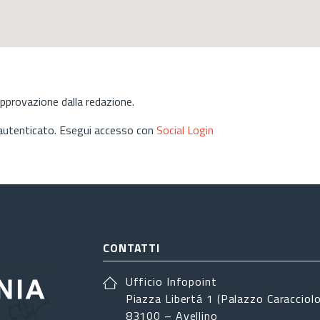
approvazione dalla redazione.
 autenticato. Esegui accesso con
Social Login
CONTATTI
Ufficio Infopoint
Piazza Libertá 1 (Palazzo Caracciolo
83100 – Avellino